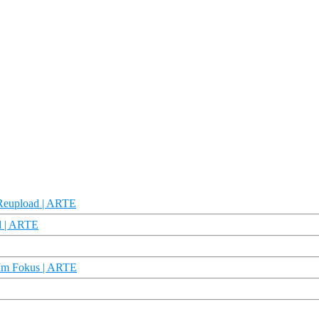
 Reupload | ARTE
d | ARTE
– Im Fokus | ARTE