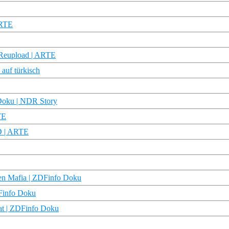
ARTE
D Reupload | ARTE
 auf türkisch
| Doku | NDR Story
TE
D | ARTE
chen Mafia | ZDFinfo Doku
DFinfo Doku
at | ZDFinfo Doku