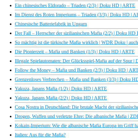
Ein chinesisches Eldorado – Triaden (2/3) | Doku HD | ARTE
Im Dienst des Roten Imperiums – Triaden (3/3) | Doku HD | 
Chinesische Batteriefabrik in Ungarn
Der Fall – Herrscher der sizilianischen Mafia (2/2) | Doku H
So mächtig ist die türkische Mafia wirklich | WDR Doku | auch
Die Pionierzeit – Mafia und Banken (1/3) | Doku HD | ARTE
Illegale Spielautomaten: Der Glücksspiel-Mafia auf der Spur 
Follow the Money – Mafia und Banken (2/3) | Doku HD | AR
Grenzenloses Verbrechen – Mafia und Banken (3/3) | Doku H
Yakuza, Japans Mafia (1/2) | Doku HD | ARTE
Yakuza, Japans Mafia (2/2) | Doku HD | ARTE
Cosa Nostra in Deutschland: Die brutale Macht der sizilianis
Drogen, Waffen und verletzte Ehre: Die albanische Mafia | Z
Kokain-Imperium: Wie die albanische Mafia Europa im Griff h
Italien: Aus für die Mafia?