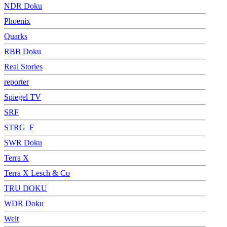
NDR Doku
Phoenix
Quarks
RBB Doku
Real Stories
reporter
Spiegel TV
SRF
STRG_F
SWR Doku
Terra X
Terra X Lesch & Co
TRU DOKU
WDR Doku
Welt