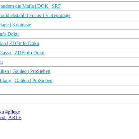
wandern die Mafia | DOK | SRF
rraddiebstahl! | Focus TV Reportage
tage | Kontraste
info Doku
sico | ZDFinfo Doku
 Casso | ZDFinfo Doku
ku
ien | Galileo | ProSieben
hfang | Galileo | ProSieben
ku #pflege
oad | ARTE