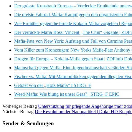
Der grösste Kunstraub Europas – Verdeckte Ermittelnde unter
Die dreiste Fahrrad-Mafia: Kampf gegen den organisierten Fah
Wie Ermittler gegen die brutale Kokain-Mafia vorgehen | Repor
Der verrückte Mafia-Boss: Vincent „The Chin“ Gigante | ZDF
Mafia-Pate von New York: Aufstieg und Fall von Carmine Per
Vom Killer zum Kronzeugen: New Yorks Mafia-Pate Anthony
Drogen für Europa – Kokain-Mafia gegen Staat | ZDFinfo Do
Mannschaft gegen Mafia: Eine Jugendmannschaft verändert Sizil
Fischer vs. Mafia: Mit Marmorblöcken gegen den illegalen Fisc
Getötet von der „Holz-Mafia“ I STRG_F
Weed-Mafia: Wie blutig ist unser Gras? | STRG_F EPIC
Vorheriger Beitrag
Unterstützung für pflegende Angehörige #ndr #do
Nächster Beitrag
Die Revolution der Nanopartikel | Doku HD Reupl
Sender & Sendungen