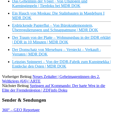
Das Geheimnis der Vögel · Von Uhulogen und
Karmingimpeln | Tierdoku bei MDR DOK
Ein Hauch von Moskau: Die Stalinbauten in Magdeburg I
MDR DOK
Erdrückende Papierflut – Von Bürokratiemonstern,
Überregulierungen und Schnappatmung | MDR DOK
Der Traum von der Platte – Wohnungsbau in der DDR erklärt
| DDR in 10 Minuten | MDR DOK
Der Domschatz von Merseburg – Versteckt – Verkauft -
Verraten | MDR DOK
Leipzigs Spinnerei – Von der DDR-Fabrik zum Kunstmekka |
Entdecke den Osten | MDR DOK
Vorheriger Beitrag
Neues Zeitalter | Geheimagentinnen des 2.
Weltkriegs (6/6) | ARTE
Nächster Beitrag
Springen auf Kommando: Der harte Weg in die
Elite der Fremdenlegion | ZDFinfo Doku
Sender & Sendungen
360° – GEO Reportage