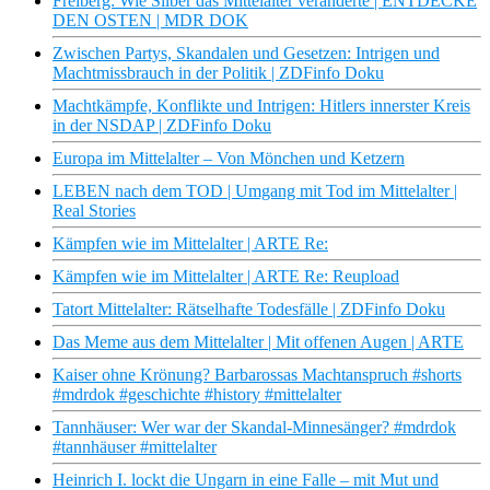
Freiberg: Wie Silber das Mittelalter veränderte | ENTDECKE
DEN OSTEN | MDR DOK
Zwischen Partys, Skandalen und Gesetzen: Intrigen und
Machtmissbrauch in der Politik | ZDFinfo Doku
Machtkämpfe, Konflikte und Intrigen: Hitlers innerster Kreis
in der NSDAP | ZDFinfo Doku
Europa im Mittelalter – Von Mönchen und Ketzern
LEBEN nach dem TOD | Umgang mit Tod im Mittelalter |
Real Stories
Kämpfen wie im Mittelalter | ARTE Re:
Kämpfen wie im Mittelalter | ARTE Re: Reupload
Tatort Mittelalter: Rätselhafte Todesfälle | ZDFinfo Doku
Das Meme aus dem Mittelalter | Mit offenen Augen | ARTE
Kaiser ohne Krönung? Barbarossas Machtanspruch #shorts
#mdrdok #geschichte #history #mittelalter
Tannhäuser: Wer war der Skandal-Minnesänger? #mdrdok
#tannhäuser #mittelalter
Heinrich I. lockt die Ungarn in eine Falle – mit Mut und