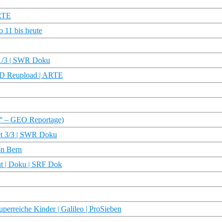
ARTE
 11 bis heute
 1/3 | SWR Doku
HD Reupload | ARTE
60° – GEO Reportage)
et 3/3 | SWR Doku
on Bern
t | Doku | SRF Dok
perreiche Kinder | Galileo | ProSieben