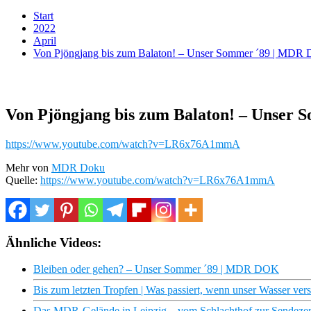
Start
2022
April
Von Pjöngjang bis zum Balaton! – Unser Sommer ´89 | MDR
Von Pjöngjang bis zum Balaton! – Unser
https://www.youtube.com/watch?v=LR6x76A1mmA
Mehr von
MDR Doku
Quelle:
https://www.youtube.com/watch?v=LR6x76A1mmA
Ähnliche Videos:
Bleiben oder gehen? – Unser Sommer ´89 | MDR DOK
Bis zum letzten Tropfen | Was passiert, wenn unser Wasser v
Das MDR-Gelände in Leipzig – vom Schlachthof zur Sendez