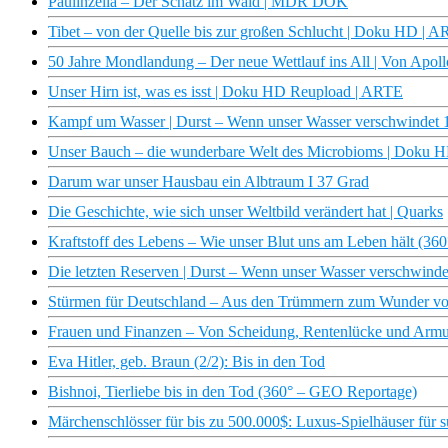
Paulinzella – Der Schatz im Wald | MDR DOK
Tibet – von der Quelle bis zur großen Schlucht | Doku HD | 
50 Jahre Mondlandung – Der neue Wettlauf ins All | Von Apollo
Unser Hirn ist, was es isst | Doku HD Reupload | ARTE
Kampf um Wasser | Durst – Wenn unser Wasser verschwindet
Unser Bauch – die wunderbare Welt des Microbioms | Doku 
Darum war unser Hausbau ein Albtraum I 37 Grad
Die Geschichte, wie sich unser Weltbild verändert hat | Quarks
Kraftstoff des Lebens – Wie unser Blut uns am Leben hält (3
Die letzten Reserven | Durst – Wenn unser Wasser verschwind
Stürmen für Deutschland – Aus den Trümmern zum Wunder v
Frauen und Finanzen – Von Scheidung, Rentenlücke und Armu
Eva Hitler, geb. Braun (2/2): Bis in den Tod
Bishnoi, Tierliebe bis in den Tod (360° – GEO Reportage)
Märchenschlösser für bis zu 500.000$: Luxus-Spielhäuser für su