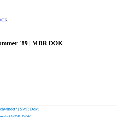
 DOK
 Sommer ´89 | MDR DOK
erschwindet? | SWR Doku
entrale | MDR DOK