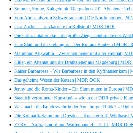
Sommer, Sonne, Kaltgetränk! Biergadgets 2.0 | Abenteuer Lebe
Vom Abriss bis zum Schwertransport | Die Nordreportage | 
Lisa Zocher – Tanzkarriere im Rollstuhl | MDR DOK
Die Göltzschtalbrücke – die größte Ziegelsteinbrücke der We
Eine Stadt und ihr Gefängnis – Der Ruf aus Bautzen | MDR 
Mahmoud Aljawabra – Zwischen neuer und alter Heimat | 
Hitler, ein Attentat und die Drahtzieher aus Magdeburg | M
Kaiser Barbarossa – Wie Barbarossa in den Kyffhäuser kam
Das geheime Wesen der Katzen | MDR DOK
Jenny und die Roma-Kinder – Ein Slum mitten in Europa |
Staatlich verordneter Kunstraub – wie in der DDR private K
Was macht die Bundeswehr in der Annaburger Heide? – Hight
Die Kulinarik-Sammlung Dresden – Knacker trifft Wildhase
ZERV – Auftragsmord und Waffenhandel – Teil 1 | MDR DO