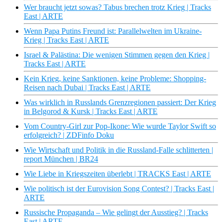
Wer braucht jetzt sowas? Tabus brechen trotz Krieg | Tracks
East | ARTE
Wenn Papa Putins Freund ist: Parallelwelten im Ukraine-
Krieg | Tracks East | ARTE
Israel & Palästina: Die wenigen Stimmen gegen den Krieg |
Tracks East | ARTE
Kein Krieg, keine Sanktionen, keine Probleme: Shopping-
Reisen nach Dubai | Tracks East | ARTE
Was wirklich in Russlands Grenzregionen passiert: Der Krieg
in Belgorod & Kursk | Tracks East | ARTE
Vom Country-Girl zur Pop-Ikone: Wie wurde Taylor Swift so
erfolgreich? | ZDFinfo Doku
Wie Wirtschaft und Politik in die Russland-Falle schlitterten |
report München | BR24
Wie Liebe in Kriegszeiten überlebt | TRACKS East | ARTE
Wie politisch ist der Eurovision Song Contest? | Tracks East |
ARTE
Russische Propaganda – Wie gelingt der Ausstieg? | Tracks
East | ARTE