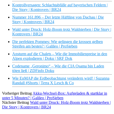
Kontrollversagen: Schlachtabfälle auf bayerischen Feldern |
Die Story | Kontrovers | BR24
Nummer 161.896 – Der letzte Häftling von Dachau | Die
Story | Kontrovers | BR24
Wald unter Druck: Holz-Boom trotz Waldsterben | Die Story |
Kontrovers | BR24
Die perfekten Pommes: Wie gelingen die krossen gelben
Streifen am besten? | Galileo | ProSieben
Ansturm auf die Chalets – Wie die Immobilienpreise in den
Alpen explodieren | Doku | SRF Dok
Codename „Geronimo“ – Wie die CIA Osama bin Laden
töten ließ | ZDFinfo Doku
Wie EnMAP die Erdbeobachtung verändern wird! | Suzanna
Randall #Shorts | Terra X Lesch & Co
Vorheriger Beitrag
Akku-Wechsel-Box: Aufgeladen & startklar in
unter 5 Minuten? | Galileo | ProSieben
Nächster Beitrag
Wald unter Druck: Holz-Boom trotz Waldsterben |
Die Story | Kontrovers | BR24