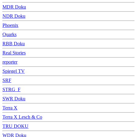
MDR Doku
NDR Doku
Phoenix
Quarks
RBB Doku
Real Stories
reporter
Spiegel TV
SRF
STRG_F
SWR Doku
Terra X
Terra X Lesch & Co
TRU DOKU
WDR Doku