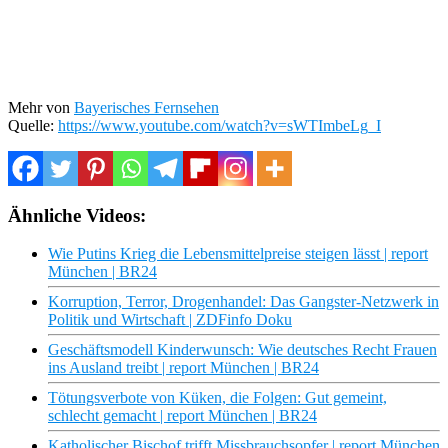
Mehr von
Bayerisches Fernsehen
Quelle:
https://www.youtube.com/watch?v=sWTImbeLg_I
Ähnliche Videos:
Wie Putins Krieg die Lebensmittelpreise steigen lässt | report
München | BR24
Korruption, Terror, Drogenhandel: Das Gangster-Netzwerk in
Politik und Wirtschaft | ZDFinfo Doku
Geschäftsmodell Kinderwunsch: Wie deutsches Recht Frauen
ins Ausland treibt | report München | BR24
Tötungsverbote von Küken, die Folgen: Gut gemeint,
schlecht gemacht | report München | BR24
Katholischer Bischof trifft Missbrauchsopfer | report München