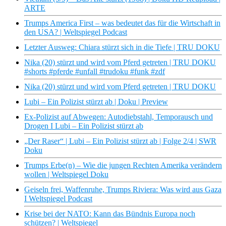
ARTE
Trumps America First – was bedeutet das für die Wirtschaft in
den USA? | Weltspiegel Podcast
Letzter Ausweg: Chiara stürzt sich in die Tiefe | TRU DOKU
Nika (20) stürzt und wird vom Pferd getreten | TRU DOKU
#shorts #pferde #unfall #trudoku #funk #zdf
Nika (20) stürzt und wird vom Pferd getreten | TRU DOKU
Lubi – Ein Polizist stürzt ab | Doku | Preview
Ex-Polizist auf Abwegen: Autodiebstahl, Temporausch und
Drogen I Lubi – Ein Polizist stürzt ab
„Der Raser“ | Lubi – Ein Polizist stürzt ab | Folge 2/4 | SWR
Doku
Trumps Erbe(n) – Wie die jungen Rechten Amerika verändern
wollen | Weltspiegel Doku
Geiseln frei, Waffenruhe, Trumps Riviera: Was wird aus Gaza
I Weltspiegel Podcast
Krise bei der NATO: Kann das Bündnis Europa noch
schützen? | Weltspiegel