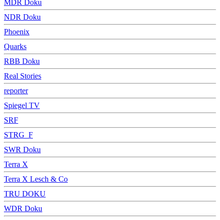
MDR Doku
NDR Doku
Phoenix
Quarks
RBB Doku
Real Stories
reporter
Spiegel TV
SRF
STRG_F
SWR Doku
Terra X
Terra X Lesch & Co
TRU DOKU
WDR Doku