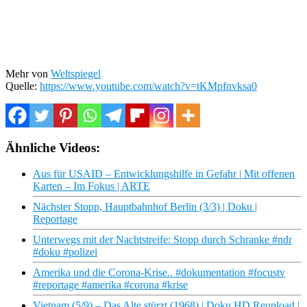
Mehr von
Weltspiegel
Quelle:
https://www.youtube.com/watch?v=tKMpfnvksa0
Ähnliche Videos:
Aus für USAID – Entwicklungshilfe in Gefahr | Mit offenen
Karten – Im Fokus | ARTE
Nächster Stopp, Hauptbahnhof Berlin (3/3) | Doku |
Reportage
Unterwegs mit der Nachtstreife: Stopp durch Schranke #ndr
#doku #polizei
Amerika und die Corona-Krise.. #dokumentation #focustv
#reportage #amerika #corona #krise
Vietnam (5/9) – Das Alte stürzt (1968) | Doku HD Reupload |