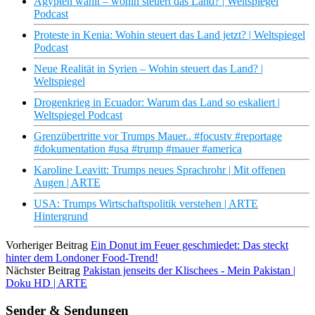
Ägypten wählt – wohin steuert das Land? | Weltspiegel
Podcast
Proteste in Kenia: Wohin steuert das Land jetzt? | Weltspiegel
Podcast
Neue Realität in Syrien – Wohin steuert das Land? |
Weltspiegel
Drogenkrieg in Ecuador: Warum das Land so eskaliert |
Weltspiegel Podcast
Grenzübertritte vor Trumps Mauer.. #focustv #reportage
#dokumentation #usa #trump #mauer #america
Karoline Leavitt: Trumps neues Sprachrohr | Mit offenen
Augen | ARTE
USA: Trumps Wirtschaftspolitik verstehen | ARTE
Hintergrund
Vorheriger Beitrag
Ein Donut im Feuer geschmiedet: Das steckt
hinter dem Londoner Food-Trend!
Nächster Beitrag
Pakistan jenseits der Klischees - Mein Pakistan |
Doku HD | ARTE
Sender & Sendungen