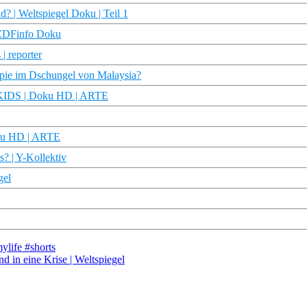
d? | Weltspiegel Doku | Teil 1
| ZDFinfo Doku
| reporter
opie im Dschungel von Malaysia?
– KIDS | Doku HD | ARTE
oku HD | ARTE
? | Y-Kollektiv
gel
life #shorts
 in eine Krise | Weltspiegel