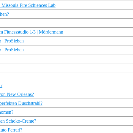
s Missoula Fire Schiences Lab
chen?
m Fitnessstudio 1/3 | Mördermann
o | ProSieben
o | ProSieben
n?
e von New Orleans?
 perfekten Duschstrahl?
änomen?
ebten Schoko-Creme?
to Ferrari?