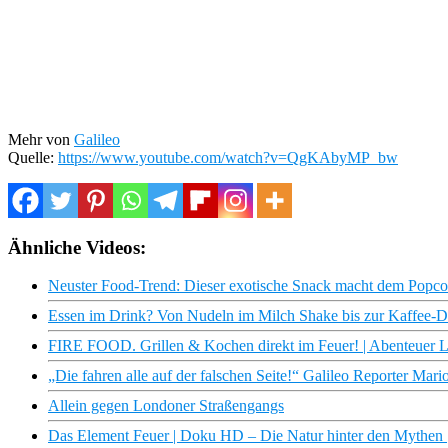
Mehr von
Galileo
Quelle:
https://www.youtube.com/watch?v=QgKAbyMP_bw
Ähnliche Videos:
Neuster Food-Trend: Dieser exotische Snack macht dem Popcor
Essen im Drink? Von Nudeln im Milch Shake bis zur Kaffee-
FIRE FOOD. Grillen & Kochen direkt im Feuer! | Abenteuer L
„Die fahren alle auf der falschen Seite!“ Galileo Reporter Ma
Allein gegen Londoner Straßengangs
Das Element Feuer | Doku HD – Die Natur hinter den Mythen