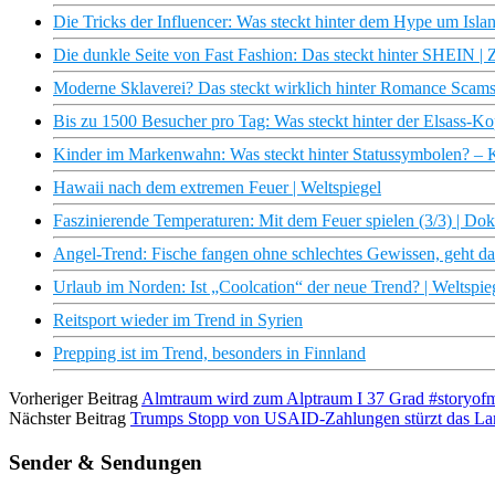
Die Tricks der Influencer: Was steckt hinter dem Hype um Islan
Die dunkle Seite von Fast Fashion: Das steckt hinter SHEIN 
Moderne Sklaverei? Das steckt wirklich hinter Romance Scams 
Bis zu 1500 Besucher pro Tag: Was steckt hinter der Elsass-K
Kinder im Markenwahn: Was steckt hinter Statussymbolen? 
Hawaii nach dem extremen Feuer | Weltspiegel
Faszinierende Temperaturen: Mit dem Feuer spielen (3/3) | D
Angel-Trend: Fische fangen ohne schlechtes Gewissen, geht das
Urlaub im Norden: Ist „Coolcation“ der neue Trend? | Weltspie
Reitsport wieder im Trend in Syrien
Prepping ist im Trend, besonders in Finnland
Vorheriger Beitrag
Almtraum wird zum Alptraum I 37 Grad #storyofmy
Nächster Beitrag
Trumps Stopp von USAID-Zahlungen stürzt das Land
Sender & Sendungen