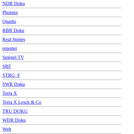
NDR Doku
Phoenix
Quarks
RBB Doku
Real Stories
reporter
Spiegel TV
SRF
STRG_F
SWR Doku
Terra X
Terra X Lesch & Co
TRU DOKU
WDR Doku
Welt