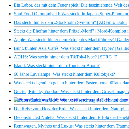
Ein Labor, das mit dem Feuer spielt! Die faszinierende Welt de
Soul Food Okonomiyaki: Was steckt in Japans Super-Pfannku
Das steckt hinter dem „Stockholm-Syndrom“ | ZDFinfo Doku
Steckt die Ehefrau hinter dem Prügel-Mord? | Mord-Komplott i
Apple: Was steckt hinter dem Erfolg des Marktführers? | Galile
Bunt, bunter, Asia-Cafés: Was steckt hinter dem Hype? | Galile
ADHS: Was steckt hinter dem TikTok-Hype? | STRG_F
Island: Was steckt hinter dem Touristen-Boom?
60 Jahre Lavalampe: Was steckt hinter dem Kultobjekt?
Was steckt eigentlich genau hinter dem Fastenmonat #Ramada
Geister, Rituale, Voodoo: Was steckt hinter dem Grusel-Imag
Einfach (dusch)verrückt: Wie viel Forschung steckt hinter dem
Die Reise zum Herz der Erde: Was steckt hinter dem Naturph
×
Deconstructed Nutella: Was steckt hinter dem Erfolg der beli
Rennwagen, Mythos und Luxus: Was steckt hinter dem Traumau