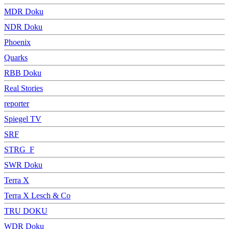
MDR Doku
NDR Doku
Phoenix
Quarks
RBB Doku
Real Stories
reporter
Spiegel TV
SRF
STRG_F
SWR Doku
Terra X
Terra X Lesch & Co
TRU DOKU
WDR Doku