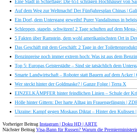
Eine Stadt in Schieflage: Die 651 schrägen Hochhäuser von San
Auf dem Weg zur Weltmacht! Der Fünfjahresplan Chinas | Gali
Ein Dorf, dem Untergang geweiht! Purer Vandalismus in belgisc
Schleppen, stapeln, schwitzen! 2 Tage schuften auf dem Mega-
5 Fakten über Ramstein, dem wohl amerikanischsten Ort in Deut
Das Geschäft mit dem Geschäft: 2 Tage in der Toilettenprodukti
Benzinpreise noch immer extrem hoch: Was ist aus dem Benzinr
Top 5: Europas Geisterstädte – Sind sie tatsächlich dem Unterg
Smarte Landwirtschaft – Roboter statt Bauern auf dem Acker | 
Wer steckt hinter der Goldmaske? | Ganze Folge | Terra X
EINZELKÄMPFER hinter feindlichen Linien – Schule der Kri
Hölle hinter Gittern: Der harte Alltag im Frauengefängnis | Z
Ukraine: Kampf gegen Moskaus Diktat – Hinter den Kulissen 
Vorheriger Beitrag
Instagram | Doku HD | ARTE
Nächster Beitrag
Visa-Bann für Russen? Warum die Premierministerin E