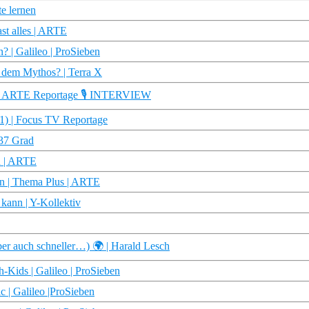
e lernen
st alles | ARTE
? | Galileo | ProSieben
r dem Mythos? | Terra X
n | ARTE Reportage 🎙️ INTERVIEW
01) | Focus TV Reportage
 37 Grad
n | ARTE
sen | Thema Plus | ARTE
 kann | Y-Kollektiv
er auch schneller…) 🌍 | Harald Lesch
-Kids | Galileo | ProSieben
c | Galileo |ProSieben