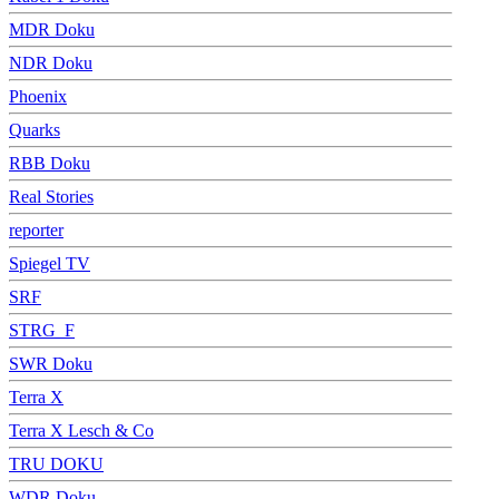
MDR Doku
NDR Doku
Phoenix
Quarks
RBB Doku
Real Stories
reporter
Spiegel TV
SRF
STRG_F
SWR Doku
Terra X
Terra X Lesch & Co
TRU DOKU
WDR Doku