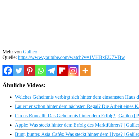
Mehr von
Galileo
Quelle:
https://www.youtube.com/watch?v=1VHBxEU7VBw
Ähnliche Videos:
Welches Geheimnis verbirgt sich hinter dem einsamsten Haus de
Lauert er schon hinter dem nächsten Regal? Die Arbeit eines Ka
Circus Roncalli: Das Geheimnis hinter dem Erfolg! | Galileo | 
Apple: Was steckt hinter dem Erfolg des Marktführers? | Galile
Bunt, bunter, Asia-Cafés: Was steckt hinter dem Hype? | Galile