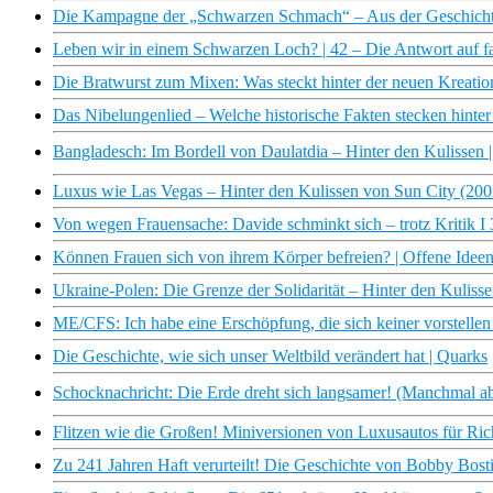
Die Kampagne der „Schwarzen Schmach“ – Aus der Geschicht
Leben wir in einem Schwarzen Loch? | 42 – Die Antwort auf fa
Die Bratwurst zum Mixen: Was steckt hinter der neuen Kreation
Das Nibelungenlied – Welche historische Fakten stecken hinte
Bangladesch: Im Bordell von Daulatdia – Hinter den Kulisse
Luxus wie Las Vegas – Hinter den Kulissen von Sun City (20
Von wegen Frauensache: Davide schminkt sich – trotz Kritik I
Können Frauen sich von ihrem Körper befreien? | Offene Idee
Ukraine-Polen: Die Grenze der Solidarität – Hinter den Kulis
ME/CFS: Ich habe eine Erschöpfung, die sich keiner vorstellen
Die Geschichte, wie sich unser Weltbild verändert hat | Quarks
Schocknachricht: Die Erde dreht sich langsamer! (Manchmal ab
Flitzen wie die Großen! Miniversionen von Luxusautos für Rich
Zu 241 Jahren Haft verurteilt! Die Geschichte von Bobby Bosti