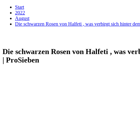
Start
2022
August
Die schwarzen Rosen von Halfeti , was verbirgt sich hinter de
Die schwarzen Rosen von Halfeti , was ver
| ProSieben