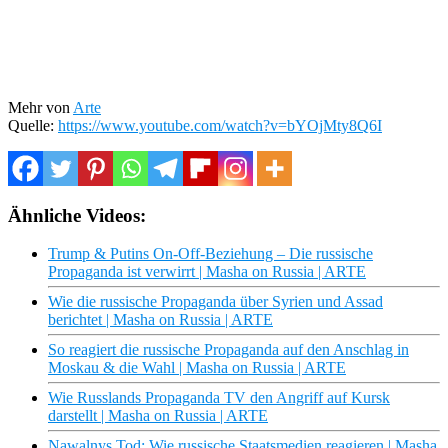
Mehr von
Arte
Quelle:
https://www.youtube.com/watch?v=bYOjMty8Q6I
Ähnliche Videos:
Trump & Putins On-Off-Beziehung – Die russische
Propaganda ist verwirrt | Masha on Russia | ARTE
Wie die russische Propaganda über Syrien und Assad
berichtet | Masha on Russia | ARTE
So reagiert die russische Propaganda auf den Anschlag in
Moskau & die Wahl | Masha on Russia | ARTE
Wie Russlands Propaganda TV den Angriff auf Kursk
darstellt | Masha on Russia | ARTE
Nawalnys Tod: Wie russische Staatsmedien reagieren | Masha