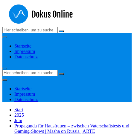
Zum
Inhalt
springen
Suchen
nach:
Startseite
Impressum
Datenschutz
Suchen
nach:
Startseite
Impressum
Datenschutz
Start
2025
Juni
Propaganda für Hausfrauen – zwischen Vaterschaftstests und
Gaming-Shows | Masha on Russia | ARTE