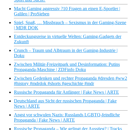
Macht Gaming aggressiv ?10 Fragen an einen E-Sportler |
Galileo | ProSieben
Spiel, Spaß, … Missbrauch – Sexismus in der Gaming-Szene
| MDR DOK
Entdeckungsreise in virtuelle Welten: Gaming-Gadgets der
Zukunft
Crunch – Traum und Albtraum in der Gaming-Industrie |
Doku
Zwischen Militär-Freizeitpark und Desinformation: Putins
Propaganda-Maschine | ZDFinfo Doku
Zwischen Gedenken und rechter Propaganda #dresden #ww2
#history #mdrdok #shorts #geschichte #mdr
Russische Propaganda für Anfänger | Fake News | ARTE
Deutschland aus Sicht der russischen Propaganda | Fake
News | ARTE
Angst vor schwulen Nazis: Russlands LGBTQ-feindliche
Propaganda | Fake News | ARTE
Russische Propaganda – Wie gelingt der Ausstieg? | Tracks