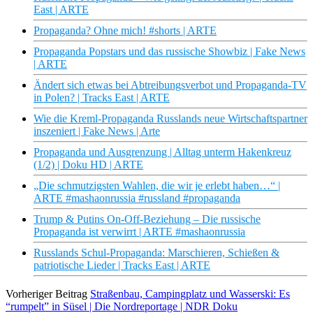
East | ARTE
Propaganda? Ohne mich! #shorts | ARTE
Propaganda Popstars und das russische Showbiz | Fake News
| ARTE
Ändert sich etwas bei Abtreibungsverbot und Propaganda-TV
in Polen? | Tracks East | ARTE
Wie die Kreml-Propaganda Russlands neue Wirtschaftspartner
inszeniert | Fake News | Arte
Propaganda und Ausgrenzung | Alltag unterm Hakenkreuz
(1/2) | Doku HD | ARTE
„Die schmutzigsten Wahlen, die wir je erlebt haben…“ |
ARTE #mashaonrussia #russland #propaganda
Trump & Putins On-Off-Beziehung – Die russische
Propaganda ist verwirrt | ARTE #mashaonrussia
Russlands Schul-Propaganda: Marschieren, Schießen &
patriotische Lieder | Tracks East | ARTE
Vorheriger Beitrag
Straßenbau, Campingplatz und Wasserski: Es
“rumpelt” in Süsel | Die Nordreportage | NDR Doku