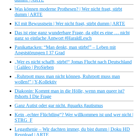
Was können moderne Prothesen? | Wer nicht fragt, stirbt
dumm | ARTE
KI mit Bewusstsein | Wer nicht fragt, stirbt dumm | ARTE
Das ist eine ganz wunderbare Frage, da gibt es eine … nicht
ganz so einfache Antwort #HaraldLesch
Panikattacken: “Man denkt, man stirbt!” – Leben mit
Angststörungen I 37 Grad
„Wer es nicht schafft, stirbt!“ Jomas Flucht nach Deutschland
| Galileo | ProSieben
„Ruhrpott muss man nicht können, Ruhrpott muss man
wollen!” | Y-Kollektiv
Diakonin: Kommt man in die Hölle, wenn man queer ist?
#shorts I Die Frage
Ganz Autist oder gar nicht. #quarks #autismus
Kein „echter Flüchtling“? Wer willkommen ist und wer nicht |
STRG_F
Legasthenie – Wir dachten immer, du bist dumm | Doku HD
Reupload | ARTE