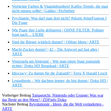
Verrückte Farben & Vitaminbomben! Kaffee-Trends, die man
nicht missen sollte! | Galileo | ProSieben
Psychiatrie: Was darf man dort nicht? #shorts #eineFragean I
Die Frage
Wie Paare ihre Liebe definieren | OHNE FILTER: Pollmer
fragt nach… LIEBE
Sind die Bürger wirklich dumm? | Offene Ideen | ARTE
Macht Zucker dumm? | 42 – Die Antwort auf fast alles |
ARTE
Venezuela am Abgrund – Wie man einen Staat zugrunde
richtet | Doku HD Reupload | ARTE
Idiocracy: Zu dumm für die Zukunft? | Terra X Harald Lesch
Legasthenie – Wir dachten immer, du bist dumm | Doku HD |
ARTE
Vorheriger Beitrag
Tamagotchi, Nintendo oder Grunge: Was war
das Beste an den 90ern? | ZDFinfo Doku
Nächster Beitrag
Revolutionär - Ideen, die die Welt veränderten -
ARTE