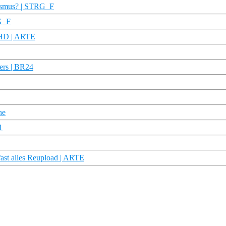
urismus? | STRG_F
RG_F
u HD | ARTE
vers | BR24
he
1
fast alles Reupload | ARTE