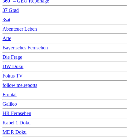
360° – GEO Reportage
37 Grad
3sat
Abenteuer Leben
Arte
Bayerisches Fernsehen
Die Frage
DW Doku
Fokus TV
follow me.reports
Frontal
Galileo
HR Fernsehen
Kabel 1 Doku
MDR Doku