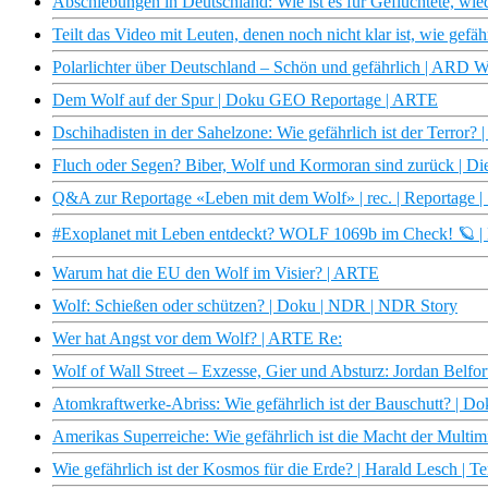
Abschiebungen in Deutschland: Wie ist es für Geflüchtete, wie
Teilt das Video mit Leuten, denen noch nicht klar ist, wie gefäh
Polarlichter über Deutschland – Schön und gefährlich | ARD W
Dem Wolf auf der Spur | Doku GEO Reportage | ARTE
Dschihadisten in der Sahelzone: Wie gefährlich ist der Terror?
Fluch oder Segen? Biber, Wolf und Kormoran sind zurück | D
Q&A zur Reportage «Leben mit dem Wolf» | rec. | Reportage 
#Exoplanet mit Leben entdeckt? WOLF 1069b im Check! 🪐 | 
Warum hat die EU den Wolf im Visier? | ARTE
Wolf: Schießen oder schützen? | Doku | NDR | NDR Story
Wer hat Angst vor dem Wolf? | ARTE Re:
Wolf of Wall Street – Exzesse, Gier und Absturz: Jordan Belfo
Atomkraftwerke-Abriss: Wie gefährlich ist der Bauschutt? | 
Amerikas Superreiche: Wie gefährlich ist die Macht der Multim
Wie gefährlich ist der Kosmos für die Erde? | Harald Lesch | 