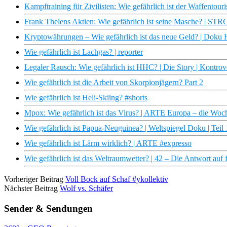
Kampftraining für Zivilisten: Wie gefährlich ist der Waffento
Frank Thelens Aktien: Wie gefährlich ist seine Masche? | ST
Kryptowährungen – Wie gefährlich ist das neue Geld? | Dok
Wie gefährlich ist Lachgas? | reporter
Legaler Rausch: Wie gefährlich ist HHC? | Die Story | Kontro
Wie gefährlich ist die Arbeit von Skorpionjägern? Part 2
Wie gefährlich ist Heli-Skiing? #shorts
Mpox: Wie gefährlich ist das Virus? | ARTE Europa – die Woc
Wie gefährlich ist Papua-Neuguinea? | Weltspiegel Doku | Teil 
Wie gefährlich ist Lärm wirklich? | ARTE #expresso
Wie gefährlich ist das Weltraumwetter? | 42 – Die Antwort auf 
Vorheriger Beitrag
Voll Bock auf Schaf #ykollektiv
Nächster Beitrag
Wolf vs. Schäfer
Sender & Sendungen