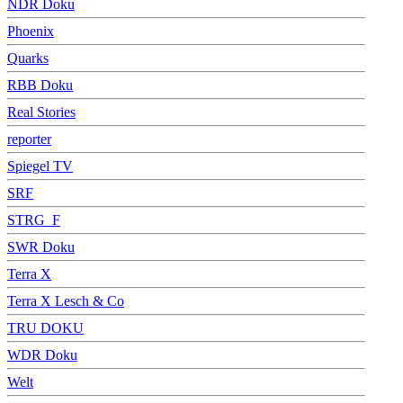
NDR Doku
Phoenix
Quarks
RBB Doku
Real Stories
reporter
Spiegel TV
SRF
STRG_F
SWR Doku
Terra X
Terra X Lesch & Co
TRU DOKU
WDR Doku
Welt