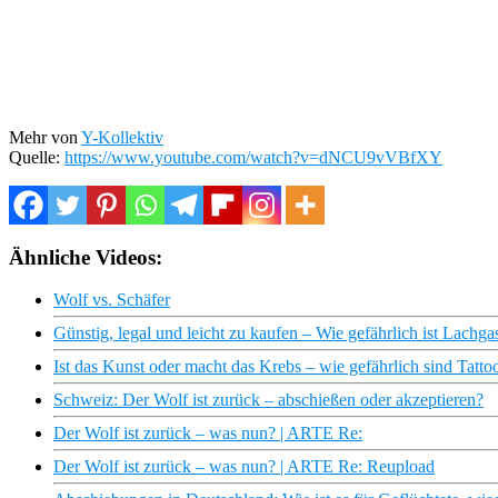
Mehr von
Y-Kollektiv
Quelle:
https://www.youtube.com/watch?v=dNCU9vVBfXY
Ähnliche Videos:
Wolf vs. Schäfer
Günstig, legal und leicht zu kaufen – Wie gefährlich ist Lachga
Ist das Kunst oder macht das Krebs – wie gefährlich sind Tattoo
Schweiz: Der Wolf ist zurück – abschießen oder akzeptieren?
Der Wolf ist zurück – was nun? | ARTE Re:
Der Wolf ist zurück – was nun? | ARTE Re: Reupload