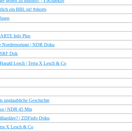
der gehen zu müssen? | Y-Kollektiv
rlich ein BBL ist! #shorts
issen
 | ARTE Info Plus
ie Nordreportage | NDR Doku
| SRF Dok
Harald Lesch | Terra X Lesch & Co
rts unglaubliche Geschichte
Doku | NDR 45 Min
illiardäre? | ZDFinfo Doku
Terra X Lesch & Co