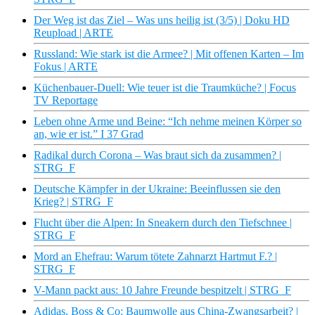
Der Weg ist das Ziel – Was uns heilig ist (3/5) | Doku HD
Reupload | ARTE
Russland: Wie stark ist die Armee? | Mit offenen Karten – Im
Fokus | ARTE
Küchenbauer-Duell: Wie teuer ist die Traumküche? | Focus
TV Reportage
Leben ohne Arme und Beine: “Ich nehme meinen Körper so
an, wie er ist.” I 37 Grad
Radikal durch Corona – Was braut sich da zusammen? |
STRG_F
Deutsche Kämpfer in der Ukraine: Beeinflussen sie den
Krieg? | STRG_F
Flucht über die Alpen: In Sneakern durch den Tiefschnee |
STRG_F
Mord an Ehefrau: Warum tötete Zahnarzt Hartmut F.? |
STRG_F
V-Mann packt aus: 10 Jahre Freunde bespitzelt | STRG_F
Adidas, Boss & Co: Baumwolle aus China-Zwangsarbeit? |