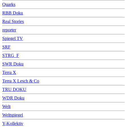
Quarks
RBB Doku
Real Stories
reporter
Spiegel TV
SRF
STRG_F
SWR Doku
Terra X
Terra X Lesch & Co
TRU DOKU
WDR Doku
Welt
Weltspiegel
Y-Kollektiv