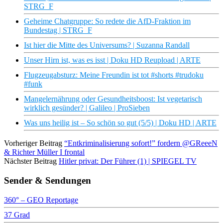
STRG_F
Geheime Chatgruppe: So redete die AfD-Fraktion im
Bundestag | STRG_F
Ist hier die Mitte des Universums? | Suzanna Randall
Unser Hirn ist, was es isst | Doku HD Reupload | ARTE
Flugzeugabsturz: Meine Freundin ist tot #shorts #trudoku
#funk
Mangelernährung oder Gesundheitsboost: Ist vegetarisch
wirklich gesünder? | Galileo | ProSieben
Was uns heilig ist – So schön so gut (5/5) | Doku HD | ARTE
Vorheriger Beitrag
“Entkriminalisierung sofort!” fordern @GReeeN
& Richter Müller I frontal
Nächster Beitrag
Hitler privat: Der Führer (1) | SPIEGEL TV
Sender & Sendungen
360° – GEO Reportage
37 Grad