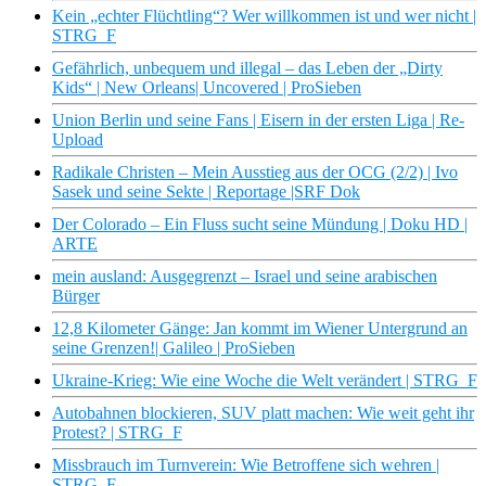
Kein „echter Flüchtling“? Wer willkommen ist und wer nicht |
STRG_F
Gefährlich, unbequem und illegal – das Leben der „Dirty
Kids“ | New Orleans| Uncovered | ProSieben
Union Berlin und seine Fans | Eisern in der ersten Liga | Re-
Upload
Radikale Christen – Mein Ausstieg aus der OCG (2/2) | Ivo
Sasek und seine Sekte | Reportage |SRF Dok
Der Colorado – Ein Fluss sucht seine Mündung | Doku HD |
ARTE
mein ausland: Ausgegrenzt – Israel und seine arabischen
Bürger
12,8 Kilometer Gänge: Jan kommt im Wiener Untergrund an
seine Grenzen!| Galileo | ProSieben
Ukraine-Krieg: Wie eine Woche die Welt verändert | STRG_F
Autobahnen blockieren, SUV platt machen: Wie weit geht ihr
Protest? | STRG_F
Missbrauch im Turnverein: Wie Betroffene sich wehren |
STRG_F