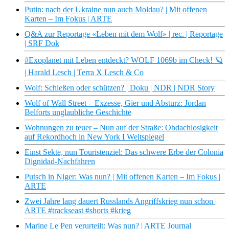
Putin: nach der Ukraine nun auch Moldau? | Mit offenen
Karten – Im Fokus | ARTE
Q&A zur Reportage «Leben mit dem Wolf» | rec. | Reportage
| SRF Dok
#Exoplanet mit Leben entdeckt? WOLF 1069b im Check! 🪐
| Harald Lesch | Terra X Lesch & Co
Wolf: Schießen oder schützen? | Doku | NDR | NDR Story
Wolf of Wall Street – Exzesse, Gier und Absturz: Jordan
Belforts unglaubliche Geschichte
Wohnungen zu teuer – Nun auf der Straße: Obdachlosigkeit
auf Rekordhoch in New York I Weltspiegel
Einst Sekte, nun Touristenziel: Das schwere Erbe der Colonia
Dignidad-Nachfahren
Putsch in Niger: Was nun? | Mit offenen Karten – Im Fokus |
ARTE
Zwei Jahre lang dauert Russlands Angriffskrieg nun schon |
ARTE #trackseast #shorts #krieg
Marine Le Pen verurteilt: Was nun? | ARTE Journal