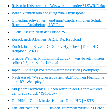
Reisen in Krisenzeiten – Was wird nun anders? | SWR Doku
Wird Skifahren nun endgültig zum Luxussport?
Ungeplant schwanger – und nun? Carola zwischen Schuld,
Reue und Aufarbeitung I 37 Grad
„Delle“ ist zurück in der Ostsee!🐬
Zurück nach Albanien | ARTE Re: Reupload
Zurück in die Eiszeit: Die Zimov-Hypothese | Doku HD
Reupload | ARTE
Gruppe Wagner: Prigoschin ist zurück – was du jetzt wissen
solltest I Spurensuche I frontal
Japan: Die Angst vor Atomwaffen ist zurück | Weltspiegel
Nach Assad: Wie sicher ist Syrien jetzt? Können Flüchtlinge
zurück? | Weltspiegel
Mit jedem Herzschlag | Leben retten in der Charité – Kehrt
der Krebs zurück? (S01/E07)
Die Hilfe – Zurück in der Heimat | Doku HD | ARTE
Ein Jahr nach der Flut: Aus den Trümmern zurück ins Leben |