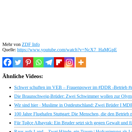
Mehr von
ZDF Info
Quelle:
https://www.youtube.com/watch?v=NcX7_HaMGpE
Ähnliche Videos:
Schwer schuften im VEB – Frauenpower im #DDR -Betrieb #ret
Die Braunschweig-Brüder: Zwei Schwimmer wollen zur Olymp
Wir sind hier · Muslime in Ostdeutschland: Zwei Brüder I 
100 Jahre Flughafen Stuttgart: Die Menschen, die den Betri
Für Tuğçe Albayrak: Ein Bruder setzt sich gegen Gewalt und fü
Raus aufs Land – Zwei Hände, ein Traum | Hofsanierung als L