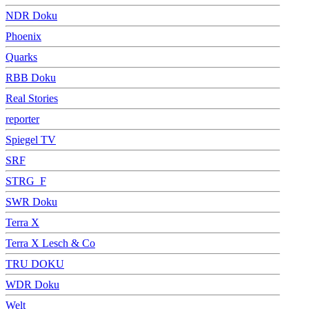
NDR Doku
Phoenix
Quarks
RBB Doku
Real Stories
reporter
Spiegel TV
SRF
STRG_F
SWR Doku
Terra X
Terra X Lesch & Co
TRU DOKU
WDR Doku
Welt