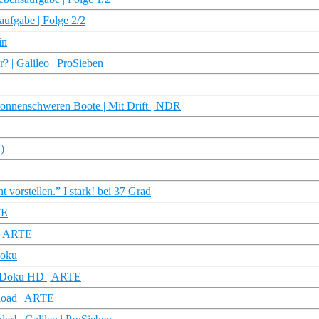
aufgabe | Folge 2/2
in
 | Galileo | ProSieben
 tonnenschweren Boote | Mit Drift | NDR
)
t vorstellen.” I stark! bei 37 Grad
TE
 | ARTE
Doku
 | Doku HD | ARTE
load | ARTE