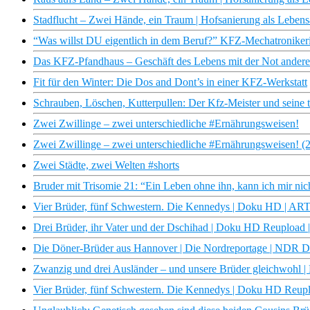
Stadflucht – Zwei Hände, ein Traum | Hofsanierung als Lebens
“Was willst DU eigentlich in dem Beruf?” KFZ-Mechatroniker
Das KFZ-Pfandhaus – Geschäft des Lebens mit der Not anderer?
Fit für den Winter: Die Dos and Dont’s in einer KFZ-Werkstatt
Schrauben, Löschen, Kutterpullen: Der Kfz-Meister und seine
Zwei Zwillinge – zwei unterschiedliche #Ernährungsweisen!
Zwei Zwillinge – zwei unterschiedliche #Ernährungsweisen! (2
Zwei Städte, zwei Welten #shorts
Bruder mit Trisomie 21: ​​“Ein Leben ohne ihn, kann ich mir nich
Vier Brüder, fünf Schwestern. Die Kennedys | Doku HD | AR
Drei Brüder, ihr Vater und der Dschihad | Doku HD Reupload
Die Döner-Brüder aus Hannover | Die Nordreportage | NDR 
Zwanzig und drei Ausländer – und unsere Brüder gleichwohl
Vier Brüder, fünf Schwestern. Die Kennedys | Doku HD Reup