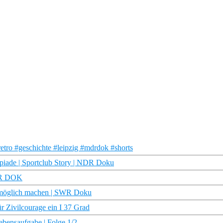
ro #geschichte #leipzig #mdrdok #shorts
iade | Sportclub Story | NDR Doku
MDR DOK
eb möglich machen | SWR Doku
r Zivilcourage ein I 37 Grad
ebensaufgabe | Folge 1/2