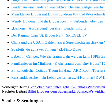
Unglaublich: Genetisch gesehen sind diese beiden Cousins Brüd
Brüder aus einer anderen Perspektive: Die einzigartige Geschi
Mein kleiner Bruder mit Down-Syndrom #37grad #storyofmylif
Wendy Holdener und ihr Bruder Kevin – Verbunden über den 
„Dämonen-Austreibung“ bei ihrem Bruder #shorts
Der Rammo-Clan (3): Bruder Nr. 7 | SPIEGEL TV
China und die USA in Zahlen. Zwei Supermächte im direkten 
So pfeifst du auf zwei Fingern | ZDFinfo Doku
Leben im Camper: Wie ein Traum wahr werden kann | SPIE
Familienleben im Minihaus: (K)ein Traum vom Tiny House? I 
Ein schottischer Cottage-Traum im Harz | ARD Room Tour in
Russlanddeutsche – ein Leben zwischen zwei Kulturen | DW 
Vorheriger Beitrag
Von oben nach unten gebaut - Schloss Weesenst
Nächster Beitrag
Billig-Brot aus dem Supermarkt: Schmeckt's wirklic
Sender & Sendungen