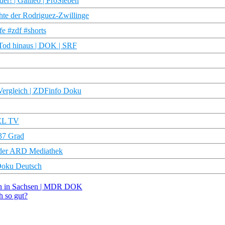
er! | Galileo | ProSieben
chte der Rodriguez-Zwillinge
e #zdf #shorts
Tod hinaus | DOK | SRF
Vergleich | ZDFinfo Doku
GEL TV
37 Grad
 der ARD Mediathek
Doku Deutsch
ein in Sachsen | MDR DOK
h so gut?