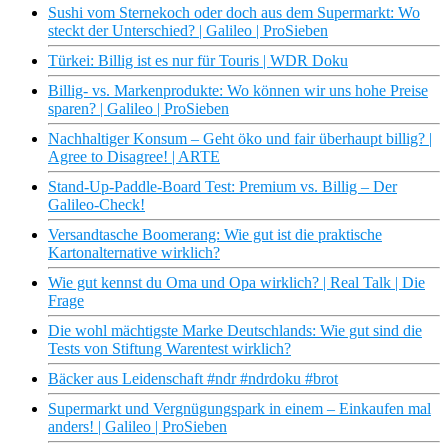
Sushi vom Sternekoch oder doch aus dem Supermarkt: Wo
steckt der Unterschied? | Galileo | ProSieben
Türkei: Billig ist es nur für Touris | WDR Doku
Billig- vs. Markenprodukte: Wo können wir uns hohe Preise
sparen? | Galileo | ProSieben
Nachhaltiger Konsum – Geht öko und fair überhaupt billig? |
Agree to Disagree! | ARTE
Stand-Up-Paddle-Board Test: Premium vs. Billig – Der
Galileo-Check!
Versandtasche Boomerang: Wie gut ist die praktische
Kartonalternative wirklich?
Wie gut kennst du Oma und Opa wirklich? | Real Talk | Die
Frage
Die wohl mächtigste Marke Deutschlands: Wie gut sind die
Tests von Stiftung Warentest wirklich?
Bäcker aus Leidenschaft #ndr #ndrdoku #brot
Supermarkt und Vergnügungspark in einem – Einkaufen mal
anders! | Galileo | ProSieben