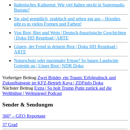
Italienisches Kulturgut: Wie viel Italien steckt in Supermarkt-
Burrata?
Sie sind gemütlich, praktisch und sehen gut aus – Hoodies
gibt es in vielen Formen und Farben!
Von Brot, Bier und Wein | Deutsch-französische Geschichten
| Doku HD Reupload | ARTE
Gluten, der Feind in deinem Brot | Doku HD Reupload |
ARTE
Naturschutz oder maximaler Ertrag? So bauen Landwirte
Getreide an | Unser Brot | NDR Doku
Vorheriger Beitrag
Zwei Brüder, ein Traum: Erfolgsdruck und
Zukunftsängste im KFZ-Betrieb Kaya | ZDFinfo Doku
Nächster Beitrag
Extra | So holt Trump Putin zurück auf die
Weltbühne | Weltspiegel Podcast
Sender & Sendungen
360° – GEO Reportage
37 Grad