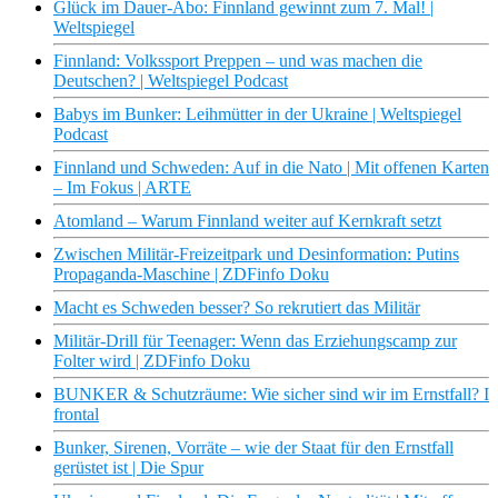
Glück im Dauer-Abo: Finnland gewinnt zum 7. Mal! |
Weltspiegel
Finnland: Volkssport Preppen – und was machen die
Deutschen? | Weltspiegel Podcast
Babys im Bunker: Leihmütter in der Ukraine | Weltspiegel
Podcast
Finnland und Schweden: Auf in die Nato | Mit offenen Karten
– Im Fokus | ARTE
Atomland – Warum Finnland weiter auf Kernkraft setzt
Zwischen Militär-Freizeitpark und Desinformation: Putins
Propaganda-Maschine | ZDFinfo Doku
Macht es Schweden besser? So rekrutiert das Militär
Militär-Drill für Teenager: Wenn das Erziehungscamp zur
Folter wird | ZDFinfo Doku
BUNKER & Schutzräume: Wie sicher sind wir im Ernstfall? I
frontal
Bunker, Sirenen, Vorräte – wie der Staat für den Ernstfall
gerüstet ist | Die Spur