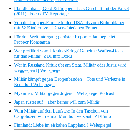
Pfandleihhaus, Gold & Prepper – Das Geschäft mit der Krise!
(2011) | Focus TV Reportage
Von der Prepper-Familie in den USA bis zum Kolumbianer
mit 52 Kindern von 12 verschiedenen Frauen
Für den Weltuntergang gerüstet: Reporter Jan begleitet
Prepper Konstantin
Wer profitiert vom Ukraine-Krieg? Geheime Waffen-Deals
für das Militär | ZDFinfo Doku
Wer in Russland Kritik übt am Staat, Militär oder Justiz wird
weggesperrt | Weltspiegel
Militär kämpft gegen Drogenbanden – Tote und Verletzte in
Ecuador | Weltspiegel
Myanmar: Militär gegen Jugend | Weltspiegel Podcast
Japan rüstet auf – aber keiner will zum Militär
Vom Militär auf den Laufsteg: In den Taschen von
Cargohosen wurde mal Munition verstaut | ZDFinfo
Finnland: Liebe im eiskalten Lappland I Weltspiegel