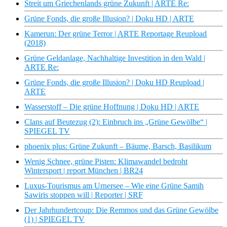
Streit um Griechenlands grüne Zukunft | ARTE Re:
Grüne Fonds, die große Illusion? | Doku HD | ARTE
Kamerun: Der grüne Terror | ARTE Reportage Reupload
(2018)
Grüne Geldanlage, Nachhaltige Investition in den Wald |
ARTE Re:
Grüne Fonds, die große Illusion? | Doku HD Reupload |
ARTE
Wasserstoff – Die grüne Hoffnung | Doku HD | ARTE
Clans auf Beutezug (2): Einbruch ins „Grüne Gewölbe“ |
SPIEGEL TV
phoenix plus: Grüne Zukunft – Bäume, Barsch, Basilikum
Wenig Schnee, grüne Pisten: Klimawandel bedroht
Wintersport | report München | BR24
Luxus-Tourismus am Urnersee – Wie eine Grüne Samih
Sawiris stoppen will | Reporter | SRF
Der Jahrhundertcoup: Die Remmos und das Grüne Gewölbe
(1) | SPIEGEL TV