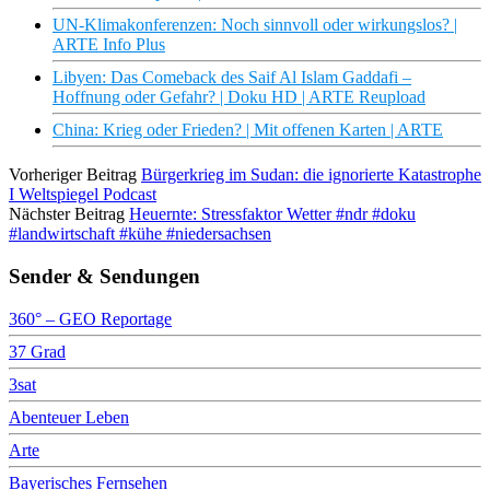
UN-Klimakonferenzen: Noch sinnvoll oder wirkungslos? |
ARTE Info Plus
Libyen: Das Comeback des Saif Al Islam Gaddafi –
Hoffnung oder Gefahr? | Doku HD | ARTE Reupload
China: Krieg oder Frieden? | Mit offenen Karten | ARTE
Vorheriger Beitrag
Bürgerkrieg im Sudan: die ignorierte Katastrophe
I Weltspiegel Podcast
Nächster Beitrag
Heuernte: Stressfaktor Wetter #ndr #doku
#landwirtschaft #kühe #niedersachsen
Sender & Sendungen
360° – GEO Reportage
37 Grad
3sat
Abenteuer Leben
Arte
Bayerisches Fernsehen