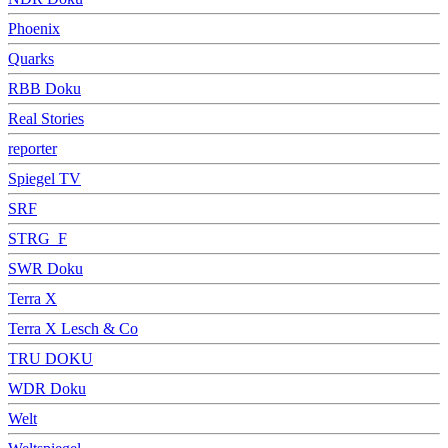
Phoenix
Quarks
RBB Doku
Real Stories
reporter
Spiegel TV
SRF
STRG_F
SWR Doku
Terra X
Terra X Lesch & Co
TRU DOKU
WDR Doku
Welt