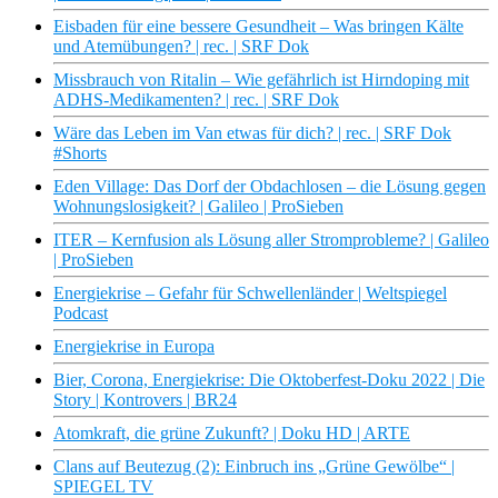
Eisbaden für eine bessere Gesundheit – Was bringen Kälte
und Atemübungen? | rec. | SRF Dok
Missbrauch von Ritalin – Wie gefährlich ist Hirndoping mit
ADHS-Medikamenten? | rec. | SRF Dok
Wäre das Leben im Van etwas für dich? | rec. | SRF Dok
#Shorts
Eden Village: Das Dorf der Obdachlosen – die Lösung gegen
Wohnungslosigkeit? | Galileo | ProSieben
ITER – Kernfusion als Lösung aller Stromprobleme? | Galileo
| ProSieben
Energiekrise – Gefahr für Schwellenländer | Weltspiegel
Podcast
Energiekrise in Europa
Bier, Corona, Energiekrise: Die Oktoberfest-Doku 2022 | Die
Story | Kontrovers | BR24
Atomkraft, die grüne Zukunft? | Doku HD | ARTE
Clans auf Beutezug (2): Einbruch ins „Grüne Gewölbe“ |
SPIEGEL TV