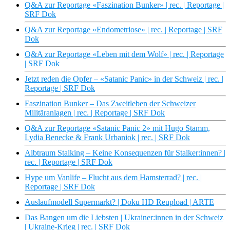
Q&A zur Reportage «Faszination Bunker» | rec. | Reportage |
SRF Dok
Q&A zur Reportage «Endometriose» | rec. | Reportage | SRF
Dok
Q&A zur Reportage «Leben mit dem Wolf» | rec. | Reportage
| SRF Dok
Jetzt reden die Opfer – «Satanic Panic» in der Schweiz | rec. |
Reportage | SRF Dok
Faszination Bunker – Das Zweitleben der Schweizer
Militäranlagen | rec. | Reportage | SRF Dok
Q&A zur Reportage «Satanic Panic 2» mit Hugo Stamm,
Lydia Benecke & Frank Urbaniok | rec. | SRF Dok
Albtraum Stalking – Keine Konsequenzen für Stalker:innen? |
rec. | Reportage | SRF Dok
Hype um Vanlife – Flucht aus dem Hamsterrad? | rec. |
Reportage | SRF Dok
Auslaufmodell Supermarkt? | Doku HD Reupload | ARTE
Das Bangen um die Liebsten | Ukrainer:innen in der Schweiz
| Ukraine-Krieg | rec. | SRF Dok