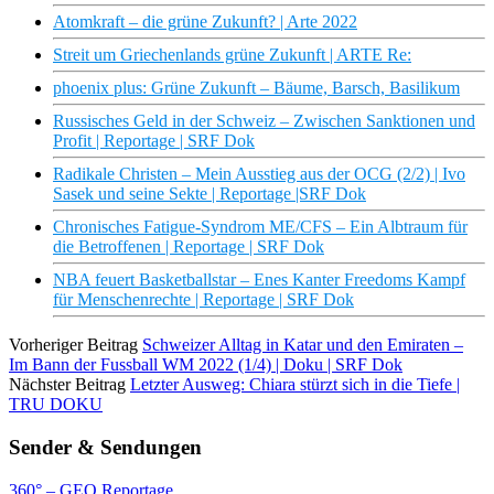
Atomkraft – die grüne Zukunft? | Arte 2022
Streit um Griechenlands grüne Zukunft | ARTE Re:
phoenix plus: Grüne Zukunft – Bäume, Barsch, Basilikum
Russisches Geld in der Schweiz – Zwischen Sanktionen und
Profit | Reportage | SRF Dok
Radikale Christen – Mein Ausstieg aus der OCG (2/2) | Ivo
Sasek und seine Sekte | Reportage |SRF Dok
Chronisches Fatigue-Syndrom ME/CFS – Ein Albtraum für
die Betroffenen | Reportage | SRF Dok
NBA feuert Basketballstar – Enes Kanter Freedoms Kampf
für Menschenrechte | Reportage | SRF Dok
Vorheriger Beitrag
Schweizer Alltag in Katar und den Emiraten –
Im Bann der Fussball WM 2022 (1/4) | Doku | SRF Dok
Nächster Beitrag
Letzter Ausweg: Chiara stürzt sich in die Tiefe |
TRU DOKU
Sender & Sendungen
360° – GEO Reportage