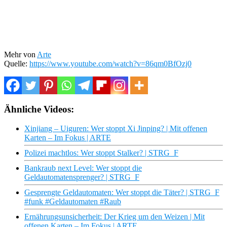
Mehr von
Arte
Quelle:
https://www.youtube.com/watch?v=86qm0BfOzj0
Ähnliche Videos:
Xinjiang – Uiguren: Wer stoppt Xi Jinping? | Mit offenen
Karten – Im Fokus | ARTE
Polizei machtlos: Wer stoppt Stalker? | STRG_F
Bankraub next Level: Wer stoppt die
Geldautomatensprenger? | STRG_F
Gesprengte Geldautomaten: Wer stoppt die Täter? | STRG_F
#funk #Geldautomaten #Raub
Ernährungsunsicherheit: Der Krieg um den Weizen | Mit
offenen Karten – Im Fokus | ARTE