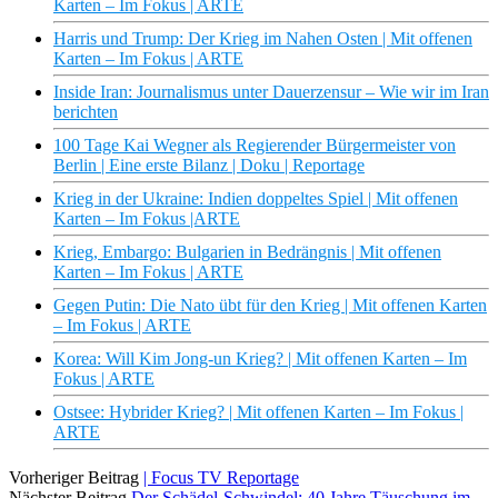
Karten – Im Fokus | ARTE
Harris und Trump: Der Krieg im Nahen Osten | Mit offenen
Karten – Im Fokus | ARTE
Inside Iran: Journalismus unter Dauerzensur – Wie wir im Iran
berichten
100 Tage Kai Wegner als Regierender Bürgermeister von
Berlin | Eine erste Bilanz | Doku | Reportage
Krieg in der Ukraine: Indien doppeltes Spiel | Mit offenen
Karten – Im Fokus |ARTE
Krieg, Embargo: Bulgarien in Bedrängnis | Mit offenen
Karten – Im Fokus | ARTE
Gegen Putin: Die Nato übt für den Krieg | Mit offenen Karten
– Im Fokus | ARTE
Korea: Will Kim Jong-un Krieg? | Mit offenen Karten – Im
Fokus | ARTE
Ostsee: Hybrider Krieg? | Mit offenen Karten – Im Fokus |
ARTE
Vorheriger Beitrag
| Focus TV Reportage
Nächster Beitrag
Der Schädel-Schwindel: 40 Jahre Täuschung im