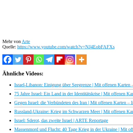
Mehr von
Arte
Quelle:
https://www.youtube.com/watch?v=NJ4EobFAFXs
Ähnliche Videos:
Israel-Libanon: Einigung über Seegrenze | Mit offenen Karten
75 Jahre Israel: Ein Land in der Identitätskrise | Mit offenen 
Gegen Israel: die Verbündeten des Iran | Mit offenen Karten 
Russland-Ukraine: Krieg im Schwarzen Meer | Mit offenen Ka
Israel: Sderot, das zweite Israel | ARTE Reportage
Massenmord und Flucht: 40 Tage Krieg in der Ukraine | Mit o