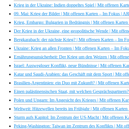
Krieg in der Ukraine: Indien doppeltes Spiel | Mit offenen Ka
09. Mai: Krieg der Bilder | Mit offenen Karten – Im Fokus | 
Krieg, Embargo: Bulgarien in Bedrängnis | Mit offenen Karte
Der Krieg in der Ukraine, eine geopolitische Wende | Mit off
Bergkarabach: der nächste Krieg? | Mit offenen Karten – Im 
Ukraine: Krieg an allen Fronten | Mit offenen Karten – Im Fo
Ernährungsunsicherheit: Der Krieg um den Weizen | Mit offen
Israel: Auswegloser Konflikt, neue Bündnisse | Mit offenen K
Katar und Saudi-Arabien: das Geschäft mit dem Sport | Mit o
Brasilien-Argentinien: ein Duo mit Zukunft? | Mit offenen Ka
Einen palästinensischen Staat, mit welchen Gesprächspartnern
Polen und Ungarn: Im Angesicht des Krieges | Mit offenen Ka
Weltweit: Hitzewellen bereits im Frühjahr | Mit offenen Karte
Sturm aufs Kapitol: Im Zentrum der US-Macht | Mit offenen 
Peking-Washington: Taiwan im Zentrum des Konflikts | Mit o