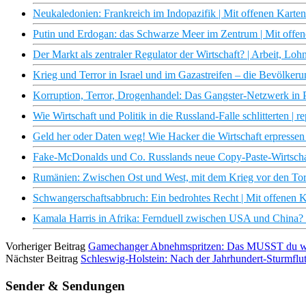
Neukaledonien: Frankreich im Indopazifik | Mit offenen Kart
Putin und Erdogan: das Schwarze Meer im Zentrum | Mit offe
Der Markt als zentraler Regulator der Wirtschaft? | Arbeit, L
Krieg und Terror in Israel und im Gazastreifen – die Bevölkerun
Korruption, Terror, Drogenhandel: Das Gangster-Netzwerk in P
Wie Wirtschaft und Politik in die Russland-Falle schlitterten |
Geld her oder Daten weg! Wie Hacker die Wirtschaft erpresse
Fake-McDonalds und Co. Russlands neue Copy-Paste-Wirtschaft
Rumänien: Zwischen Ost und West, mit dem Krieg vor den Tor
Schwangerschaftsabbruch: Ein bedrohtes Recht | Mit offenen 
Kamala Harris in Afrika: Fernduell zwischen USA und China? 
Vorheriger Beitrag
Gamechanger Abnehmspritzen: Das MUSST du wi
Nächster Beitrag
Schleswig-Holstein: Nach der Jahrhundert-Sturmfl
Sender & Sendungen