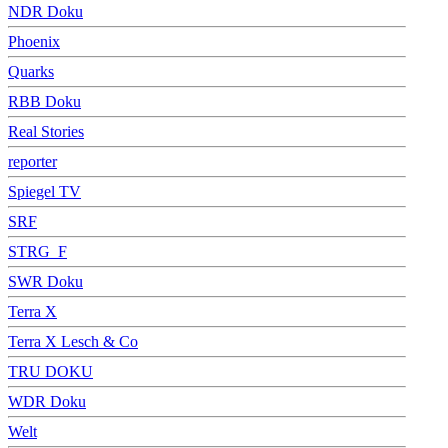
NDR Doku
Phoenix
Quarks
RBB Doku
Real Stories
reporter
Spiegel TV
SRF
STRG_F
SWR Doku
Terra X
Terra X Lesch & Co
TRU DOKU
WDR Doku
Welt