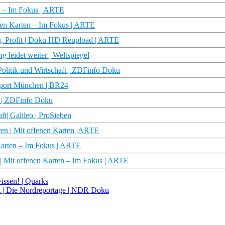
en – Im Fokus | ARTE
nen Karten – Im Fokus | ARTE
ohn, Profit | Doku HD Reupload | ARTE
g leidet weiter | Weltspiegel
olitik und Wirtschaft | ZDFinfo Doku
 report München | BR24
n | ZDFinfo Doku
| Galileo | ProSieben
en | Mit offenen Karten |ARTE
Karten – Im Fokus | ARTE
| Mit offenen Karten – Im Fokus | ARTE
ssen! | Quarks
ut | Die Nordreportage | NDR Doku