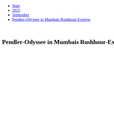
Start
2025
September
Pendler-Odyssee in Mumbais Rushhour-Express
Pendler-Odyssee in Mumbais Rushhour-Ex