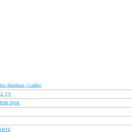
aßen Mumbais | Galileo
GEL TV
 | MDR DOK
| ARTE