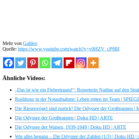
Mehr von
Galileo
Quelle:
https://www.youtube.com/watch?v=v0HZV_cP9BI
Ähnliche Videos:
„Das ist wie ein Fiebertraum!“: Reporterin Nadine auf den Str
Rushhour in der Notaufnahme: Leben retten im Team | SPIE
Die Riesenvögel sind zurück! Die Odyssee der Großtrappen
Die Odyssee der Großtrappen | Doku HD | ARTE
Die Odyssee der Waisen, 1939-1949 | Doku HD | ARTE
Wie alles begann – Die Odyssee der Zahlen (1/3) | Doku HD 