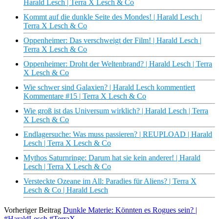
Harald Lesch | Terra X Lesch & Co
Kommt auf die dunkle Seite des Mondes! | Harald Lesch |
Terra X Lesch & Co
Oppenheimer: Das verschweigt der Film! | Harald Lesch |
Terra X Lesch & Co
Oppenheimer: Droht der Weltenbrand? | Harald Lesch | Terra
X Lesch & Co
Wie schwer sind Galaxien? | Harald Lesch kommentiert
Kommentare #15 | Terra X Lesch & Co
Wie groß ist das Universum wirklich? | Harald Lesch | Terra
X Lesch & Co
Endlagersuche: Was muss passieren? | REUPLOAD | Harald
Lesch | Terra X Lesch & Co
Mythos Saturnringe: Darum hat sie kein anderer! | Harald
Lesch | Terra X Lesch & Co
Versteckte Ozeane im All: Paradies für Aliens? | Terra X
Lesch & Co | Harald Lesch
Vorheriger Beitrag
Dunkle Materie: Könnten es Rogues sein? |
#HaraldLesch #TerraX