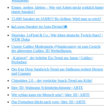
Weltspiegel
Ernten, gerben, kleben – Wie viel Arbeit steckt wirklich hinter
einem Sneaker?
15.000 Sneaker im JAHR!!! Re-Selling: Wird man so reich?
👟Luxus-Sneaker im Auto-Design!🚘
Shurjoka, LeFloid & Co.: Wie leben deutsche Twitch-Stars? |
WDR Doku
Unsere Galileo Moderatorin @fundavanroy ist zum Gesicht
der allerersten Galileo 3D Werbeillusion.
„Kakigori“, der beliebte Eis-Trend aus Japan | Galileo |
ProSieben
Der Egg Drop Sandwich-Trend aus Südkorea erobert Herzen
und Gaumen
Chipstüten 2.0 – der verrückte Snack-Trend aus Köln!
Idee 3D: Wahnsinn Schönheitschirurgie | ARTE
Wie schlau kann ein Mensch sein? | Idee 3D | ARTE
Das Fernsehen blickt nach vorn | Idee 3D | ARTE