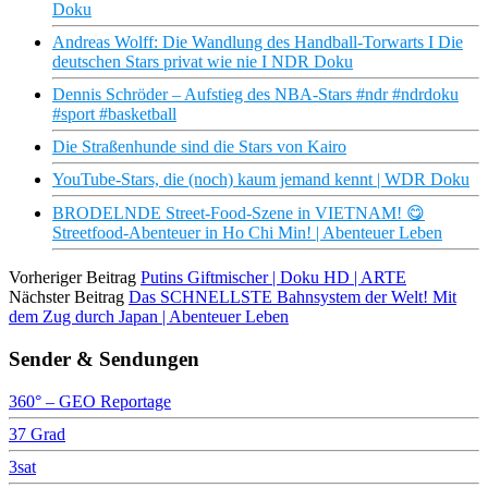
Doku
Andreas Wolff: Die Wandlung des Handball-Torwarts I Die
deutschen Stars privat wie nie I NDR Doku
Dennis Schröder – Aufstieg des NBA-Stars #ndr #ndrdoku
#sport #basketball
Die Straßenhunde sind die Stars von Kairo
YouTube-Stars, die (noch) kaum jemand kennt | WDR Doku
BRODELNDE Street-Food-Szene in VIETNAM! 😋
Streetfood-Abenteuer in Ho Chi Min! | Abenteuer Leben
Vorheriger Beitrag
Putins Giftmischer | Doku HD | ARTE
Nächster Beitrag
Das SCHNELLSTE Bahnsystem der Welt! Mit
dem Zug durch Japan | Abenteuer Leben
Sender & Sendungen
360° – GEO Reportage
37 Grad
3sat