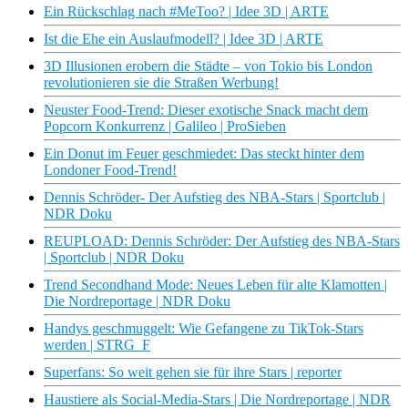
Ein Rückschlag nach #MeToo? | Idee 3D | ARTE
Ist die Ehe ein Auslaufmodell? | Idee 3D | ARTE
3D Illusionen erobern die Städte – von Tokio bis London
revolutionieren sie die Straßen Werbung!
Neuster Food-Trend: Dieser exotische Snack macht dem
Popcorn Konkurrenz | Galileo | ProSieben
Ein Donut im Feuer geschmiedet: Das steckt hinter dem
Londoner Food-Trend!
Dennis Schröder- Der Aufstieg des NBA-Stars | Sportclub |
NDR Doku
REUPLOAD: Dennis Schröder: Der Aufstieg des NBA-Stars
| Sportclub | NDR Doku
Trend Secondhand Mode: Neues Leben für alte Klamotten |
Die Nordreportage | NDR Doku
Handys geschmuggelt: Wie Gefangene zu TikTok-Stars
werden | STRG_F
Superfans: So weit gehen sie für ihre Stars | reporter
Haustiere als Social-Media-Stars | Die Nordreportage | NDR