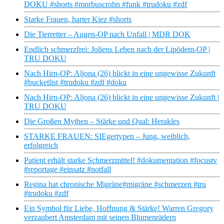
DOKU #shorts #morbuscrohn #funk #trudoku #zdf
Starke Frauen, harter Kiez #shorts
Die Tierretter – Augen-OP nach Unfall | MDR DOK
Endlich schmerzfrei: Joliens Leben nach der Lipödem-OP |
TRU DOKU
Nach Hirn-OP: Aljona (26) blickt in eine ungewisse Zukunft
#bucketlist #trudoku #zdf #doku
Nach Hirn-OP: Aljona (26) blickt in eine ungewisse Zukunft |
TRU DOKU
Die Großen Mythen – Stärke und Qual: Herakles
STARKE FRAUEN: SIEgertypen – Jung, weiblich,
erfolgreich
Patient erhält starke Schmerzmittel! #dokumentation #focustv
#reportage #einsatz #notfall
Regina hat chronische Migräne#migräne #schmerzen #tru
#trudoku #zdf
Ein Symbol für Liebe, Hoffnung & Stärke! Warren Gregory
verzaubert Amsterdam mit seinen Blumenrädern