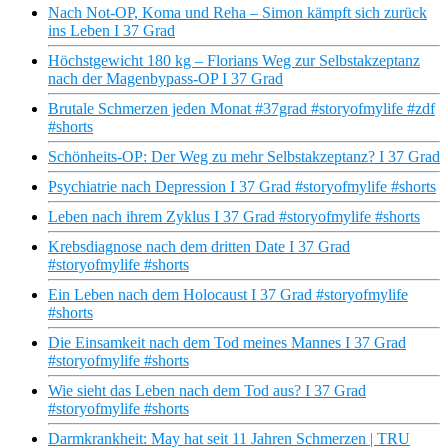
Nach Not-OP, Koma und Reha – Simon kämpft sich zurück
ins Leben I 37 Grad
Höchstgewicht 180 kg – Florians Weg zur Selbstakzeptanz
nach der Magenbypass-OP I 37 Grad
Brutale Schmerzen jeden Monat #37grad #storyofmylife #zdf
#shorts
Schönheits-OP: Der Weg zu mehr Selbstakzeptanz? I 37 Grad
Psychiatrie nach Depression I 37 Grad #storyofmylife #shorts
Leben nach ihrem Zyklus I 37 Grad #storyofmylife #shorts
Krebsdiagnose nach dem dritten Date I 37 Grad
#storyofmylife #shorts
Ein Leben nach dem Holocaust I 37 Grad #storyofmylife
#shorts
Die Einsamkeit nach dem Tod meines Mannes I 37 Grad
#storyofmylife #shorts
Wie sieht das Leben nach dem Tod aus? I 37 Grad
#storyofmylife #shorts
Darmkrankheit: May hat seit 11 Jahren Schmerzen | TRU