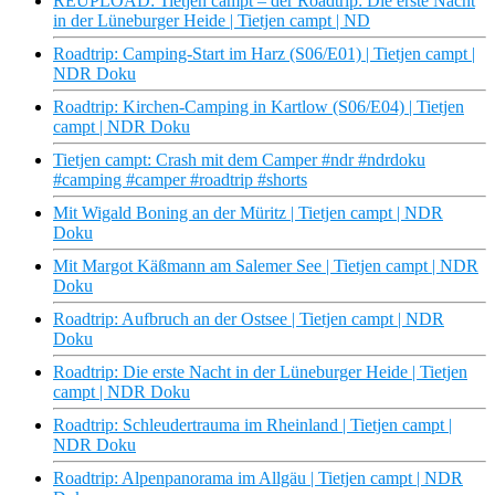
REUPLOAD: Tietjen campt – der Roadtrip: Die erste Nacht
in der Lüneburger Heide | Tietjen campt | ND
Roadtrip: Camping-Start im Harz (S06/E01) | Tietjen campt |
NDR Doku
Roadtrip: Kirchen-Camping in Kartlow (S06/E04) | Tietjen
campt | NDR Doku
Tietjen campt: Crash mit dem Camper #ndr #ndrdoku
#camping #camper #roadtrip #shorts
Mit Wigald Boning an der Müritz | Tietjen campt | NDR
Doku
Mit Margot Käßmann am Salemer See | Tietjen campt | NDR
Doku
Roadtrip: Aufbruch an der Ostsee | Tietjen campt | NDR
Doku
Roadtrip: Die erste Nacht in der Lüneburger Heide | Tietjen
campt | NDR Doku
Roadtrip: Schleudertrauma im Rheinland | Tietjen campt |
NDR Doku
Roadtrip: Alpenpanorama im Allgäu | Tietjen campt | NDR