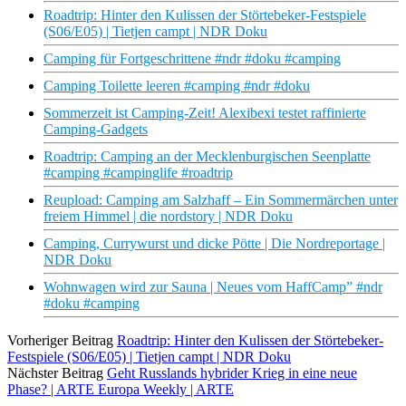
Roadtrip: Hinter den Kulissen der Störtebeker-Festspiele
(S06/E05) | Tietjen campt | NDR Doku
Camping für Fortgeschrittene #ndr #doku #camping
Camping Toilette leeren #camping #ndr #doku
Sommerzeit ist Camping-Zeit! Alexibexi testet raffinierte
Camping-Gadgets
Roadtrip: Camping an der Mecklenburgischen Seenplatte
#camping #campinglife #roadtrip
Reupload: Camping am Salzhaff – Ein Sommermärchen unter
freiem Himmel | die nordstory | NDR Doku
Camping, Currywurst und dicke Pötte | Die Nordreportage |
NDR Doku
Wohnwagen wird zur Sauna | Neues vom HaffCamp” #ndr
#doku #camping
Vorheriger Beitrag
Roadtrip: Hinter den Kulissen der Störtebeker-
Festspiele (S06/E05) | Tietjen campt | NDR Doku
Nächster Beitrag
Geht Russlands hybrider Krieg in eine neue
Phase? | ARTE Europa Weekly | ARTE