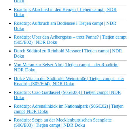
Doku
Roadtrip: Abschied in den Bergen | Tietjen campt | NDR
Doku
Roadtrip: Aufbruch am Bodensee I Tietjen campt | NDR
Doku
Roadtrip: Über den Arlbergpass – trotz Panne? | Tietjen campt
(S05/E02) | NDR Doku
Durch Südtirol zu Reinhold Messner I Tietjen campt | NDR
Doku
Von Meran zur Seiser Alm | Tietjen campt – der Roadtrip |
NDR Doku
Dolce Vita an der Südtiroler Weinstraße | Tietjen campt – der
Roadtrip (S05/E04) | NDR Doku
Roadtrip: Ciao Gardasee! (S05/E06) | Tietjen campt | NDR
Doku
Roadtrip: Adrenalinkick im Nationalpark (S06/E02) | Tietjen
campt| NDR Doku
Roadtrip: Stopp an der Mecklenburgischen Seenplatte
(S06/E03) | Tietjen campt | NDR Doku