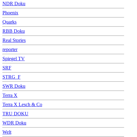
NDR Doku
Phoenix
Quarks
RBB Doku
Real Stories
reporter
Spiegel TV
SRF
STRG_F
SWR Doku
Terra X
Terra X Lesch & Co
TRU DOKU
WDR Doku
Welt