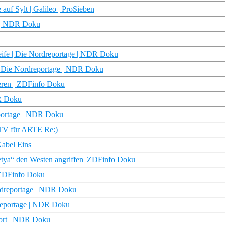
auf Sylt | Galileo | ProSieben
e | NDR Doku
treife | Die Nordreportage | NDR Doku
n | Die Nordreportage | NDR Doku
eeren | ZDFinfo Doku
DR Doku
portage | NDR Doku
 TV für ARTE Re:)
Kabel Eins
Petya“ den Westen angriffen |ZDFinfo Doku
| ZDFinfo Doku
ordreportage | NDR Doku
dreportage | NDR Doku
eport | NDR Doku