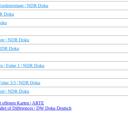
e Nordreportage | NDR Doku
NDR Doku
Doku
rtage | NDR Doku
| NDR Doku
rn | Folge 1 | NDR Doku
| Folge 3/3 | NDR Doku
eport | NDR Doku
it offenen Karten | ARTE
allet of Differences | DW Doku Deutsch