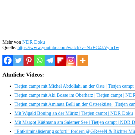
Mehr von
NDR Doku
Quelle:
https://www.youtube.com/watch?v=NxEG4kVymTw
Ähnliche Videos:
Tietjen campt mit Michel Abdollahi an der Oste | Tietjen cam
Tietjen campt mit Aki Bosse im Oberharz | Tietjen campt | N
Tietjen campt mit Aminata Belli an der Ostseeküste | Tietjen 
Mit Wigald Boning an der Müritz | Tietjen campt | NDR Doku
Mit Margot Käßmann am Salemer See | Tietjen campt | NDR 
“Entkriminalisierung sofort!” fordern @GReeeN & Richter Müll