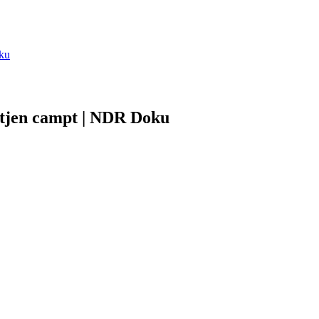
oku
ietjen campt | NDR Doku