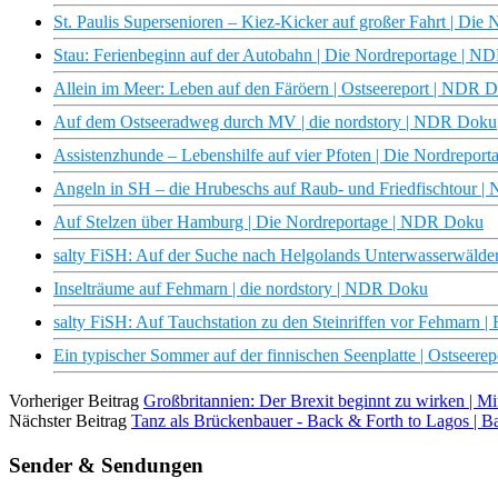
St. Paulis Supersenioren – Kiez-Kicker auf großer Fahrt | Di
Stau: Ferienbeginn auf der Autobahn | Die Nordreportage | 
Allein im Meer: Leben auf den Färöern | Ostseereport | NDR 
Auf dem Ostseeradweg durch MV | die nordstory | NDR Doku
Assistenzhunde – Lebenshilfe auf vier Pfoten | Die Nordrepo
Angeln in SH – die Hrubeschs auf Raub- und Friedfischtour 
Auf Stelzen über Hamburg | Die Nordreportage | NDR Doku
salty FiSH: Auf der Suche nach Helgolands Unterwasserwälde
Inselträume auf Fehmarn | die nordstory | NDR Doku
salty FiSH: Auf Tauchstation zu den Steinriffen vor Fehmarn 
Ein typischer Sommer auf der finnischen Seenplatte | Ostseer
Vorheriger Beitrag
Großbritannien: Der Brexit beginnt zu wirken | M
Nächster Beitrag
Tanz als Brückenbauer - Back & Forth to Lagos | B
Sender & Sendungen