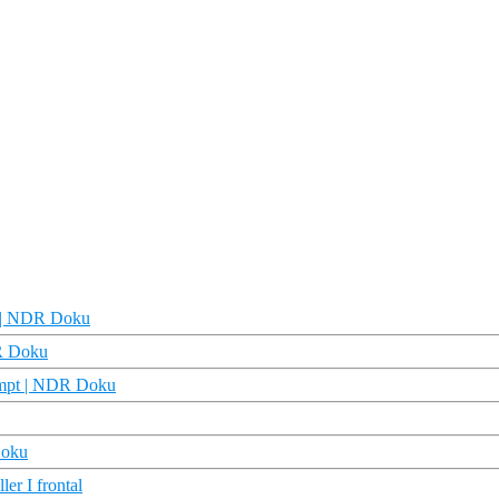
pt | NDR Doku
DR Doku
campt | NDR Doku
Doku
er I frontal