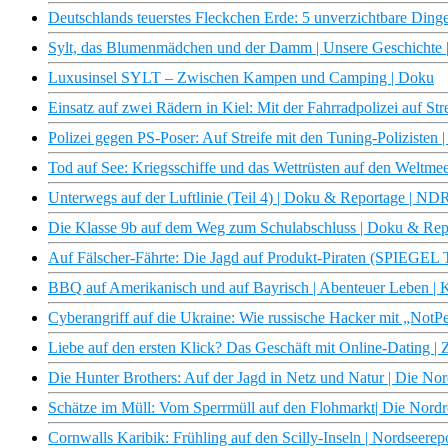
Deutschlands teuerstes Fleckchen Erde: 5 unverzichtbare Dinge 
Sylt, das Blumenmädchen und der Damm | Unsere Geschicht
Luxusinsel SYLT – Zwischen Kampen und Camping | Doku
Einsatz auf zwei Rädern in Kiel: Mit der Fahrradpolizei auf S
Polizei gegen PS-Poser: Auf Streife mit den Tuning-Poliziste
Tod auf See: Kriegsschiffe und das Wettrüsten auf den Weltm
Unterwegs auf der Luftlinie (Teil 4) | Doku & Reportage | N
Die Klasse 9b auf dem Weg zum Schulabschluss | Doku & Re
Auf Fälscher-Fährte: Die Jagd auf Produkt-Piraten (SPIEGEL
BBQ auf Amerikanisch und auf Bayrisch | Abenteuer Leben | 
Cyberangriff auf die Ukraine: Wie russische Hacker mit „Not
Liebe auf den ersten Klick? Das Geschäft mit Online-Dating 
Die Hunter Brothers: Auf der Jagd in Netz und Natur | Die N
Schätze im Müll: Vom Sperrmüll auf den Flohmarkt| Die Nor
Cornwalls Karibik: Frühling auf den Scilly-Inseln | Nordseer