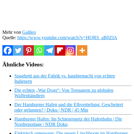
Mehr von
Galileo
Quelle:
https://www.youtube.com/watch?v=HQRS_aB0ZIA
Ähnliche Videos:
Spaghetti aus der Fabrik vs. handgemacht von echten
Italienern
Die echten „War Dogs“: Von Teenagern zu globalen
Waffenhändlern
Der Hamburger Hafen und die Elbvertiefung: Gescheitert
oder gelungen? | Doku | NDR | 45 Min
Hamburger Hafen: Im Schienennetz der Hafenbahn | Die
Nordreportage | NDR Doku
Elektrisch unterwegs: Die neuen Löschboote im Hamburger