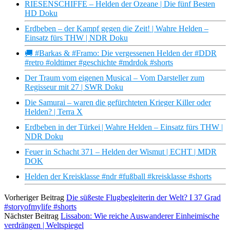
RIESENSCHIFFE – Helden der Ozeane | Die fünf Besten
HD Doku
Erdbeben – der Kampf gegen die Zeit! | Wahre Helden –
Einsatz fürs THW | NDR Doku
🚚 #Barkas & #Framo: Die vergessenen Helden der #DDR
#retro #oldtimer #geschichte #mdrdok #shorts
Der Traum vom eigenen Musical – Vom Darsteller zum
Regisseur mit 27 | SWR Doku
Die Samurai – waren die gefürchteten Krieger Killer oder
Helden? | Terra X
Erdbeben in der Türkei | Wahre Helden – Einsatz fürs THW |
NDR Doku
Feuer in Schacht 371 – Helden der Wismut | ECHT | MDR
DOK
Helden der Kreisklasse #ndr #fußball #kreisklasse #shorts
Vorheriger Beitrag
Die süßeste Flugbegleiterin der Welt? I 37 Grad
#storyofmylife #shorts
Nächster Beitrag
Lissabon: Wie reiche Auswanderer Einheimische
verdrängen | Weltspiegel