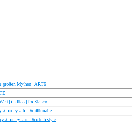
 Die großen Mythen | ARTE
RTE
Welt | Galileo | ProSieben
ry #money #rich #millionaire
ry #money #rich #richlifestyle