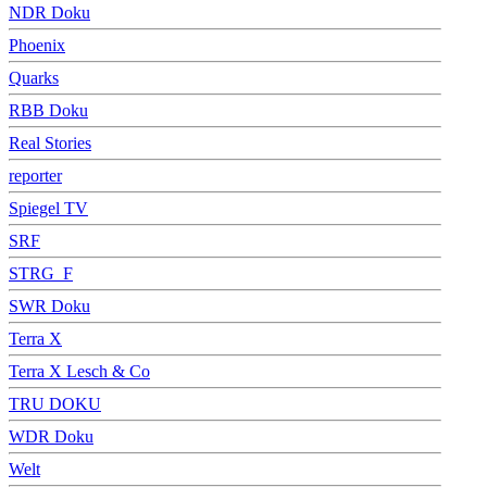
NDR Doku
Phoenix
Quarks
RBB Doku
Real Stories
reporter
Spiegel TV
SRF
STRG_F
SWR Doku
Terra X
Terra X Lesch & Co
TRU DOKU
WDR Doku
Welt