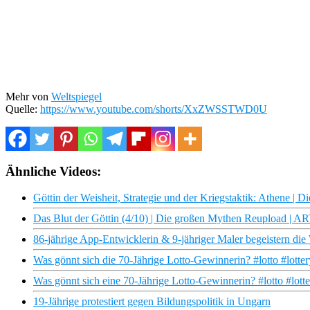
Mehr von
Weltspiegel
Quelle:
https://www.youtube.com/shorts/XxZWSSTWD0U
Ähnliche Videos:
Göttin der Weisheit, Strategie und der Kriegstaktik: Athene |
Das Blut der Göttin (4/10) | Die großen Mythen Reupload | A
86-jährige App-Entwicklerin & 9-jähriger Maler begeistern die 
Was gönnt sich die 70-Jährige Lotto-Gewinnerin? #lotto #lotte
Was gönnt sich eine 70-Jährige Lotto-Gewinnerin? #lotto #lotte
19-Jährige protestiert gegen Bildungspolitik in Ungarn