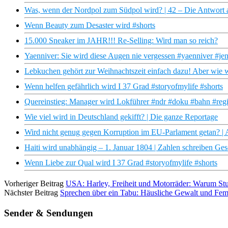
Was, wenn der Nordpol zum Südpol wird? | 42 – Die Antwort a
Wenn Beauty zum Desaster wird #shorts
15.000 Sneaker im JAHR!!! Re-Selling: Wird man so reich?
Yaenniver: Sie wird diese Augen nie vergessen #yaenniver #je
Lebkuchen gehört zur Weihnachtszeit einfach dazu! Aber wie 
Wenn helfen gefährlich wird I 37 Grad #storyofmylife #shorts
Quereinstieg: Manager wird Lokführer #ndr #doku #bahn #reg
Wie viel wird in Deutschland gekifft? | Die ganze Reportage
Wird nicht genug gegen Korruption im EU-Parlament getan? 
Haiti wird unabhängig – 1. Januar 1804 | Zahlen schreiben Ge
Wenn Liebe zur Qual wird I 37 Grad #storyofmylife #shorts
Vorheriger Beitrag
USA: Harley, Freiheit und Motorräder: Warum Stur
Nächster Beitrag
Sprechen über ein Tabu: Häusliche Gewalt und Fem
Sender & Sendungen