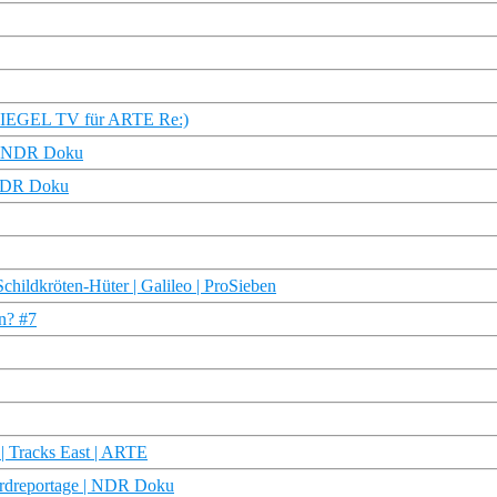
SPIEGEL TV für ARTE Re:)
e | NDR Doku
 NDR Doku
hildkröten-Hüter | Galileo | ProSieben
en? #7
| Tracks East | ARTE
ordreportage | NDR Doku