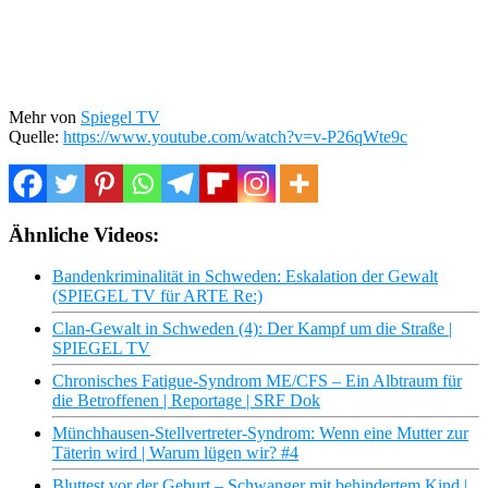
Mehr von
Spiegel TV
Quelle:
https://www.youtube.com/watch?v=v-P26qWte9c
Ähnliche Videos:
Bandenkriminalität in Schweden: Eskalation der Gewalt
(SPIEGEL TV für ARTE Re:)
Clan-Gewalt in Schweden (4): Der Kampf um die Straße |
SPIEGEL TV
Chronisches Fatigue-Syndrom ME/CFS – Ein Albtraum für
die Betroffenen | Reportage | SRF Dok
Münchhausen-Stellvertreter-Syndrom: Wenn eine Mutter zur
Täterin wird | Warum lügen wir? #4
Bluttest vor der Geburt – Schwanger mit behindertem Kind |