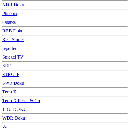
NDR Doku
Phoenix
Quarks
RBB Doku
Real Stories
reporter
Spiegel TV
SRF
STRG_F
SWR Doku
Terra X
Terra X Lesch & Co
TRU DOKU
WDR Doku
Welt