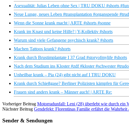
Asexualität: Julias Leben ohne Sex | TRU DOKU #shorts #funk
Neue Lunge, neues Leben #transplantation #organspende #tru
Wenn die Sonne krank macht | ARTE #shorts #sonne
Krank im Knast und keine Hilfe? | Y-Kollektiv #shorts
Warum sind viele Gefangene psychisch krank? #shorts
Machen Tattoos krank? #shorts
Krank durch Brustimplantate I 37 Grad #storyofmylife #shorts
Nach dem Studium ins Kloster #zdf #kloster #schwester #trud
Unheilbar krank – Pia (24) gibt nicht auf I TRU DOKU
Krank durch Schießgase? Berliner Polizisten kämpfen für Gere
Frauen sind anders krank – Männer auch! | ARTE Re:
Vorheriger Beitrag
Motorradunfall: Leni (28) überlebt wie durch ein
Nächster Beitrag
Gendefekt: Florentinas Familie erfährt die Wahrh
Sender & Sendungen