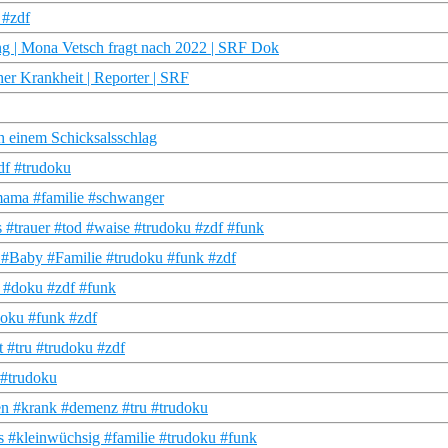
 #zdf
ng | Mona Vetsch fragt nach 2022 | SRF Dok
her Krankheit | Reporter | SRF
h einem Schicksalsschlag
df #trudoku
#mama #familie #schwanger
#trauer #tod #waise #trudoku #zdf #funk
 #Baby #Familie #trudoku #funk #zdf
u #doku #zdf #funk
doku #funk #zdf
t #tru #trudoku #zdf
 #trudoku
en #krank #demenz #tru #trudoku
 #kleinwüchsig #familie #trudoku #funk