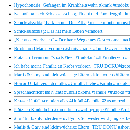
Hypochondrie: Gefangen im Krankheitswahn #krank #trudoku
Neuanfang nach Schicksalsschlag, Flucht und Familiengründu
Schicksalsschlag Parkinson – Den Alltag meistern mit chronisc
Schicksalsschlag: Das hat mein Leben verändert!
„Nie wieder arbeiten“ – Der harte Weg eines Gastronomen nac
Bruder und Mama verloren #shorts #trauer #familie #verlust #z
Plötzlich Teenmom #shorts #teen #trudoku #zdf #muttersein 
Ich habe meine Familie an Krebs verloren | TRU DOKU#krebs 
Marlis & Gary sind kleinwüchsige Eltern #Kleinwuchs #Eltern
Horror-Unfall verändert alles #Unfall #Liebe #Familie#trudok
Sprachnachricht ins Nichts #unfall #koma #familie #trudoku #
Krasser Unfall verändert alles #Unfall #Familie #Zusammenhal
Plötzlich Kinderheim #kinderheim #wohngruppe #familie #zdf
#tru #trudokuKinderdemenz: Fynns Schwester wird jung sterb
Marlis & Gary sind kleinwüchsige Eltern | TRU DOKU #shorts