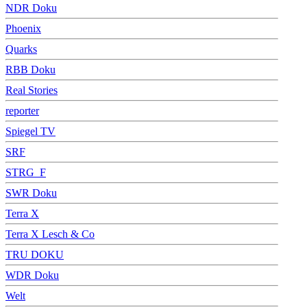
NDR Doku
Phoenix
Quarks
RBB Doku
Real Stories
reporter
Spiegel TV
SRF
STRG_F
SWR Doku
Terra X
Terra X Lesch & Co
TRU DOKU
WDR Doku
Welt