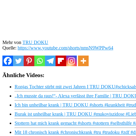
Mehr von
TRU DOKU
Quelle:
https://www.youtube.com/shorts/nmsN9WPPw64
Ähnliche Videos:
Ronjas Tochter stirbt mit zwei Jahren I TRU DOKU#schicksals
„Ich musste da raus!“- Alexa verlässt ihre Familie | TRU DOK
Ich bin unheilbar krank | TRU DOKU #shorts #krankheit #tru
Burak ist unheilbar krank | TRU DOKU #mukoviszidose #Lieb
Stottern hat mich krank gemacht #shorts #stottern #selbsthilfe
Mit 18 chronisch krank #chronischkrank #tru #trudoku #zdf #