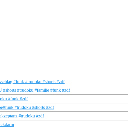
schlag #funk #trudoku #shorts #zdf
U #shorts #trudoku #familie #funk #zdf
doku #funk #zdf
e#funk #trudoku #shorts #zdf
 #akzeptanz #trudoku #zdf
dickdarm