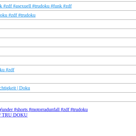
 #zdf #asexuell #trudoku #funk #zdf
doku #zdf #trudoku
oku #zdf
chtigkeit | Doku
 Wunder #shorts #motorradunfall #zdf #trudoku
eit / TRU DOKU