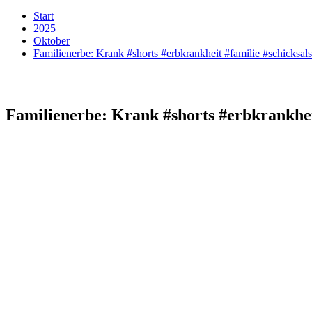
Start
2025
Oktober
Familienerbe: Krank #shorts #erbkrankheit #familie #schicksal
Familienerbe: Krank #shorts #erbkrankheit