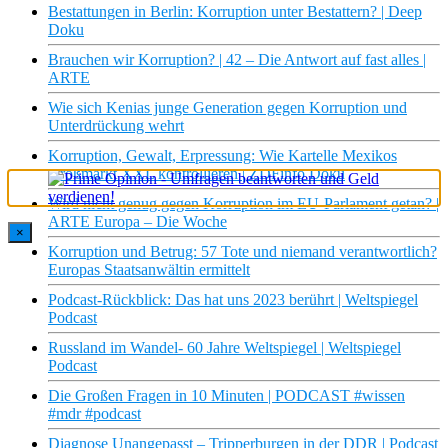
Bestattungen in Berlin: Korruption unter Bestattern? | Deep
Doku
Brauchen wir Korruption? | 42 – Die Antwort auf fast alles |
ARTE
Wie sich Kenias junge Generation gegen Korruption und
Unterdrückung wehrt
Korruption, Gewalt, Erpressung: Wie Kartelle Mexikos
Großmarkt XXL kontrollieren | ZDFinfo Doku
Wird nicht genug gegen Korruption im EU-Parlament getan? |
ARTE Europa – Die Woche
×
Korruption und Betrug: 57 Tote und niemand verantwortlich?
Europas Staatsanwältin ermittelt
Podcast-Rückblick: Das hat uns 2023 berührt | Weltspiegel
Podcast
Russland im Wandel- 60 Jahre Weltspiegel | Weltspiegel
Podcast
Die Großen Fragen in 10 Minuten | PODCAST #wissen
#mdr #podcast
Diagnose Unangepasst – Tripperburgen in der DDR | Podcast