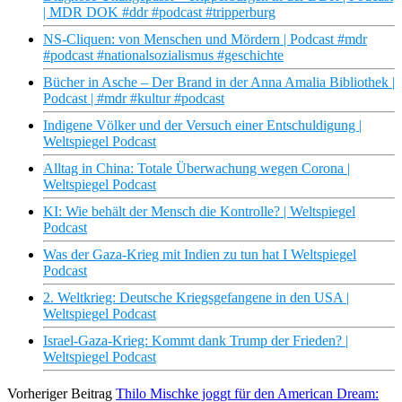
| MDR DOK #ddr #podcast #tripperburg
NS-Cliquen: von Menschen und Mördern | Podcast #mdr
#podcast #nationalsozialismus #geschichte
Bücher in Asche – Der Brand in der Anna Amalia Bibliothek |
Podcast | #mdr #kultur #podcast
Indigene Völker und der Versuch einer Entschuldigung |
Weltspiegel Podcast
Alltag in China: Totale Überwachung wegen Corona |
Weltspiegel Podcast
KI: Wie behält der Mensch die Kontrolle? | Weltspiegel
Podcast
Was der Gaza-Krieg mit Indien zu tun hat I Weltspiegel
Podcast
2. Weltkrieg: Deutsche Kriegsgefangene in den USA |
Weltspiegel Podcast
Israel-Gaza-Krieg: Kommt dank Trump der Frieden? |
Weltspiegel Podcast
Vorheriger Beitrag
Thilo Mischke joggt für den American Dream: