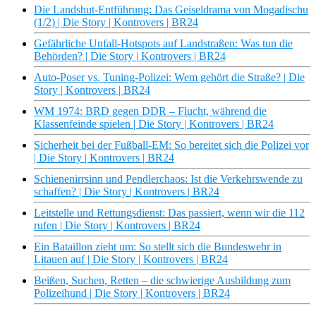
Die Landshut-Entführung: Das Geiseldrama von Mogadischu
(1/2) | Die Story | Kontrovers | BR24
Gefährliche Unfall-Hotspots auf Landstraßen: Was tun die
Behörden? | Die Story | Kontrovers | BR24
Auto-Poser vs. Tuning-Polizei: Wem gehört die Straße? | Die
Story | Kontrovers | BR24
WM 1974: BRD gegen DDR – Flucht, während die
Klassenfeinde spielen | Die Story | Kontrovers | BR24
Sicherheit bei der Fußball-EM: So bereitet sich die Polizei vor
| Die Story | Kontrovers | BR24
Schienenirrsinn und Pendlerchaos: Ist die Verkehrswende zu
schaffen? | Die Story | Kontrovers | BR24
Leitstelle und Rettungsdienst: Das passiert, wenn wir die 112
rufen | Die Story | Kontrovers | BR24
Ein Bataillon zieht um: So stellt sich die Bundeswehr in
Litauen auf | Die Story | Kontrovers | BR24
Beißen, Suchen, Retten – die schwierige Ausbildung zum
Polizeihund | Die Story | Kontrovers | BR24