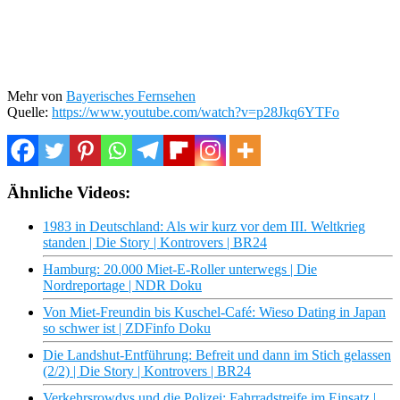
Mehr von
Bayerisches Fernsehen
Quelle:
https://www.youtube.com/watch?v=p28Jkq6YTFo
Ähnliche Videos:
1983 in Deutschland: Als wir kurz vor dem III. Weltkrieg
standen | Die Story | Kontrovers | BR24
Hamburg: 20.000 Miet-E-Roller unterwegs | Die
Nordreportage | NDR Doku
Von Miet-Freundin bis Kuschel-Café: Wieso Dating in Japan
so schwer ist | ZDFinfo Doku
Die Landshut-Entführung: Befreit und dann im Stich gelassen
(2/2) | Die Story | Kontrovers | BR24
Verkehrsrowdys und die Polizei: Fahrradstreife im Einsatz |