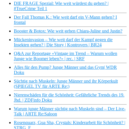
DIE FRAGE Spezial: Wie weit würdest du gehen? |
#TrueCrime Teil 1
Der Fall Thomas K.: Wie weit darf ein V-Mann gehen? I
frontal
Booster & Botox: Wie weit gehen Chiara-Juline und Justin?
Mückeninvasion – Wie weit darf der Kampf gegen die
Insekten gehen? | Die Story | Kontrovers | BR24
Q&A zur Reportage «Vintage im Trend – Warum wollen
Junge wie Boomer leben?» | rec. | SRF
Alles für den Pump? Junge Männer und das Gym| WDR
Doku
Süchtig nach Muskeln: Junge Männer und ihr Körperkult
(SPIEGEL TV für ARTE Re:)
Nierenschäden für die Schönheit: Gefährliche Trends des 19.
Jhd. | ZDFinfo Doku
Warum junge Männer süchtig nach Muskeln sind – Der Live-
Talk | ARTE Re:Saloon
Rosenquarz, Gua Sha, Crystals: Kinderarbeit für Schönheit? |
STRG_F