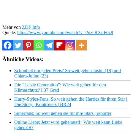
Mehr von
ZDF Info
Quelle:
https://www.youtube.com/watch?v=PpzcRXnF0z8
Ähnliche Videos:
Schönheit um jeden Preis? So weit gehen Justin (18) und
Chiara-Juline (23)
Die “Letzte Generation”: Wie weit gehen für den
Klimaschutz? I 37 Grad
Harry-Styles-Fans: So weit gehen die Harries für ihren Star |
Die Story | Kontrovers | BR24
Superfans: So weit gehen sie für ihre Stars | reporter
Online Liebe: Jetzt wird geheiratet! | Wie weit kann Liebe
gehen? #7