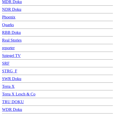
MDR Doku
NDR Doku
Phoenix
Quarks
RBB Doku
Real Stories
reporter
Spiegel TV
SRF
STRG_F
SWR Doku
Terra X
Terra X Lesch & Co
TRU DOKU
WDR Doku