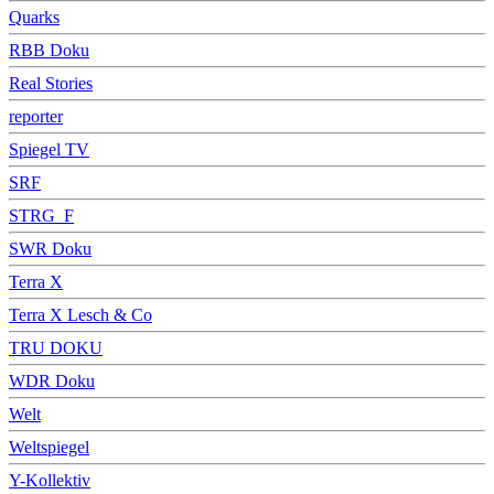
Quarks
RBB Doku
Real Stories
reporter
Spiegel TV
SRF
STRG_F
SWR Doku
Terra X
Terra X Lesch & Co
TRU DOKU
WDR Doku
Welt
Weltspiegel
Y-Kollektiv