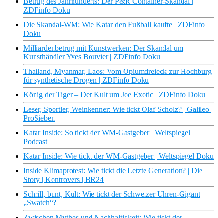
Betrug des Jahrhunderts: Der P&R Container-Skandal |
ZDFinfo Doku
Die Skandal-WM: Wie Katar den Fußball kaufte | ZDFinfo
Doku
Milliardenbetrug mit Kunstwerken: Der Skandal um
Kunsthändler Yves Bouvier | ZDFinfo Doku
Thailand, Myanmar, Laos: Vom Opiumdreieck zur Hochburg
für synthetische Drogen | ZDFinfo Doku
König der Tiger – Der Kult um Joe Exotic | ZDFinfo Doku
Leser, Sportler, Weinkenner: Wie tickt Olaf Scholz? | Galileo |
ProSieben
Katar Inside: So tickt der WM-Gastgeber | Weltspiegel
Podcast
Katar Inside: Wie tickt der WM-Gastgeber | Weltspiegel Doku
Inside Klimaprotest: Wie tickt die Letzte Generation? | Die
Story | Kontrovers | BR24
Schrill, bunt, Kult: Wie tickt der Schweizer Uhren-Gigant
„Swatch“?
Zwischen Mythos und Nachhaltigkeit: Wie tickt der