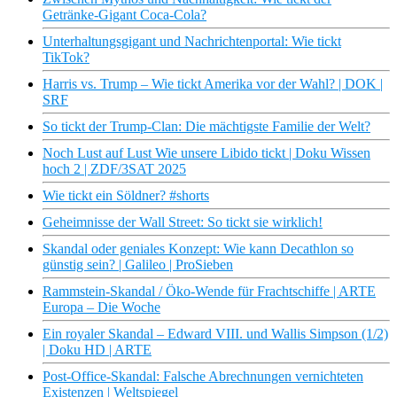
Getränke-Gigant Coca-Cola?
Unterhaltungsgigant und Nachrichtenportal: Wie tickt
TikTok?
Harris vs. Trump – Wie tickt Amerika vor der Wahl? | DOK |
SRF
So tickt der Trump-Clan: Die mächtigste Familie der Welt?
Noch Lust auf Lust Wie unsere Libido tickt | Doku Wissen
hoch 2 | ZDF/3SAT 2025
Wie tickt ein Söldner? #shorts
Geheimnisse der Wall Street: So tickt sie wirklich!
Skandal oder geniales Konzept: Wie kann Decathlon so
günstig sein? | Galileo | ProSieben
Rammstein-Skandal / Öko-Wende für Frachtschiffe | ARTE
Europa – Die Woche
Ein royaler Skandal – Edward VIII. und Wallis Simpson (1/2)
| Doku HD | ARTE
Post-Office-Skandal: Falsche Abrechnungen vernichteten
Existenzen | Weltspiegel