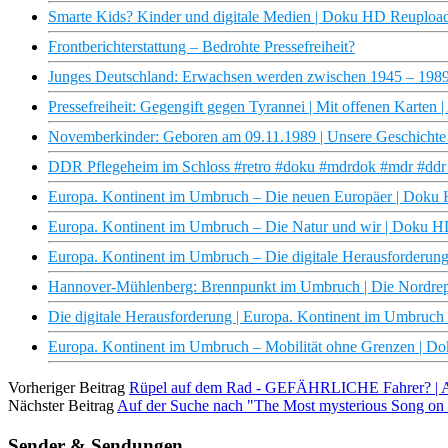
Smarte Kids? Kinder und digitale Medien | Doku HD Reuploa
Frontberichterstattung – Bedrohte Pressefreiheit?
Junges Deutschland: Erwachsen werden zwischen 1945 – 1989
Pressefreiheit: Gegengift gegen Tyrannei | Mit offenen Karten
Novemberkinder: Geboren am 09.11.1989 | Unsere Geschicht
DDR Pflegeheim im Schloss #retro #doku #mdrdok #mdr #ddr #
Europa. Kontinent im Umbruch – Die neuen Europäer | Doku
Europa. Kontinent im Umbruch – Die Natur und wir | Doku 
Europa. Kontinent im Umbruch – Die digitale Herausforderu
Hannover-Mühlenberg: Brennpunkt im Umbruch | Die Nordre
Die digitale Herausforderung | Europa. Kontinent im Umbru
Europa. Kontinent im Umbruch – Mobilität ohne Grenzen | 
Vorheriger Beitrag
Rüpel auf dem Rad - GEFÄHRLICHE Fahrer? |
Nächster Beitrag
Auf der Suche nach "The Most mysterious Song on 
Sender & Sendungen