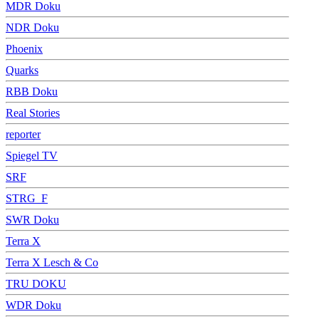
MDR Doku
NDR Doku
Phoenix
Quarks
RBB Doku
Real Stories
reporter
Spiegel TV
SRF
STRG_F
SWR Doku
Terra X
Terra X Lesch & Co
TRU DOKU
WDR Doku