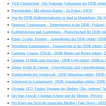
VEB Gleichschritt · Die Nationale Volksarmee der DDR erkl
Pressefreiheit | Mit offenen Karten – Im Fokus | ARTE
Von der DDR-Halbleiterindustrie zu Intel in Magdeburg: Di
Diagnose Unangepasst – Tripperburgen in der DDR | Podcast
Kollektivierung statt Ausbeutung – Planwirtschaft der DDR 
Punks, Gruftis, Pioniere – Jugendkultur der DDR erklärt | 
Verordnete Emanzipation – Frauenrechte in der DDR erklärt
Camping, Ungarn, FDGB – DDR Bürger auf Reisen erklärt 
Ostmark, D-Mark und Aluchips · DDR Geld erklärt | DDR i
Abgas, Kohle & Chemie · Umweltschutz und Umweltschmutz
Antifaschistischer Schutzwall · DDR Mauerbau erklärt | DD
Arbeitszeit ist Leistungszeit · DDR-Arbeitsalltag erklärt | 
Olympia 1972: Fatales Versagen der Medien | Die „heiteren“ S
Der Star-Anwalt: Christian Schertz und die Medien | Preview
Der Krieg aus Sicht der russischen Medien | Fake News | ART