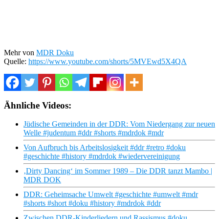
Mehr von
MDR Doku
Quelle:
https://www.youtube.com/shorts/5MVEwd5X4QA
Ähnliche Videos:
Jüdische Gemeinden in der DDR: Vom Niedergang zur neuen
Welle #judentum #ddr #shorts #mdrdok #mdr
Von Aufbruch bis Arbeitslosigkeit #ddr #retro #doku
#geschichte #history #mdrdok #wiedervereinigung
‚Dirty Dancing‘ im Sommer 1989 – Die DDR tanzt Mambo |
MDR DOK
DDR: Geheimsache Umwelt #geschichte #umwelt #mdr
#shorts #short #doku #history #mdrdok #ddr
Zwischen DDR-Kinderliedern und Rassismus #doku