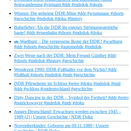
#einwanderung #vietnam #ddr #mdrdok #shorts
Wismut: Die geheime DDR-Mine #ddr #wismutaue #shorts
#geschichte #mdrdok #doku #history
Bahnfieber: Als die DDR ihr eigenes Strömungsgetriebe
baute! #ddr #eisenbahn #shorts #mdrdok #doku
🚗 Wartburg – Die vergessene Ikone der DDR? #wartburg
#ddr #shorts #geschichte #automobile #mdrdok
Zwei Wege nach der DDR: Mein Freund Günther #ddr
#shorts #mdrdok #history #geschichte
Wendezeit 1990: DDR-Fußballer vor dem Nichts? #ddr
#fußball #shorts #mdrdok #mdr #geschichte
DDR Pflegeheim im Schloss #retro #doku #mdrdok #mdr
#ddr #schloss #ostdeutschland #geschichte
Dirty Dancing in der DDR – Symbol der Freiheit? #ddr #retro
#patrickswayze #mdrdok #mdr #doku
Junges Deutschland: Erwachsen werden zwischen 1945 –
1989 (2) | Unsere Geschichte | NDR Doku
Novemberkinder: Geboren am 09.11.1989 | Unsere
Geschichte | NDR Doku