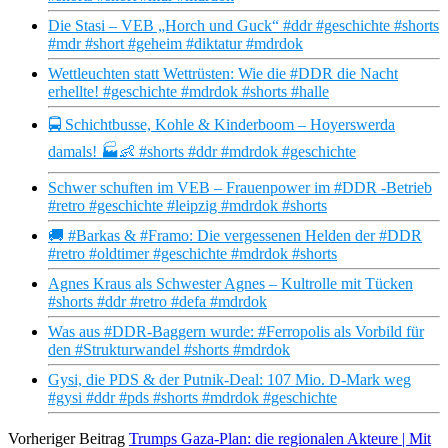
Die Stasi – VEB „Horch und Guck“ #ddr #geschichte #shorts
#mdr #short #geheim #diktatur #mdrdok
Wettleuchten statt Wettrüsten: Wie die #DDR die Nacht
erhellte! #geschichte #mdrdok #shorts #halle
🚍 Schichtbusse, Kohle & Kinderboom – Hoyerswerda
damals! 🏭👶 #shorts #ddr #mdrdok #geschichte
Schwer schuften im VEB – Frauenpower im #DDR -Betrieb
#retro #geschichte #leipzig #mdrdok #shorts
🚚 #Barkas & #Framo: Die vergessenen Helden der #DDR
#retro #oldtimer #geschichte #mdrdok #shorts
Agnes Kraus als Schwester Agnes – Kultrolle mit Tücken
#shorts #ddr #retro #defa #mdrdok
Was aus #DDR-Baggern wurde: #Ferropolis als Vorbild für
den #Strukturwandel #shorts #mdrdok
Gysi, die PDS & der Putnik-Deal: 107 Mio. D-Mark weg
#gysi #ddr #pds #shorts #mdrdok #geschichte
Vorheriger Beitrag
Trumps Gaza-Plan: die regionalen Akteure | Mit