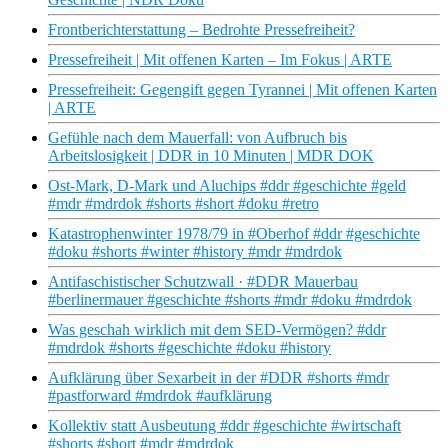
Frontberichterstattung – Bedrohte Pressefreiheit?
Pressefreiheit | Mit offenen Karten – Im Fokus | ARTE
Pressefreiheit: Gegengift gegen Tyrannei | Mit offenen Karten
| ARTE
Gefühle nach dem Mauerfall: von Aufbruch bis
Arbeitslosigkeit | DDR in 10 Minuten | MDR DOK
Ost-Mark, D-Mark und Aluchips #ddr #geschichte #geld
#mdr #mdrdok #shorts #short #doku #retro
Katastrophenwinter 1978/79 in #Oberhof #ddr #geschichte
#doku #shorts #winter #history #mdr #mdrdok
Antifaschistischer Schutzwall · #DDR Mauerbau
#berlinermauer #geschichte #shorts #mdr #doku #mdrdok
Was geschah wirklich mit dem SED-Vermögen? #ddr
#mdrdok #shorts #geschichte #doku #history
Aufklärung über Sexarbeit in der #DDR #shorts #mdr
#pastforward #mdrdok #aufklärung
Kollektiv statt Ausbeutung #ddr #geschichte #wirtschaft
#shorts #short #mdr #mdrdok