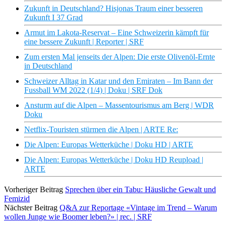
Zukunft in Deutschland? Hisjonas Traum einer besseren
Zukunft I 37 Grad
Armut im Lakota-Reservat – Eine Schweizerin kämpft für
eine bessere Zukunft | Reporter | SRF
Zum ersten Mal jenseits der Alpen: Die erste Olivenöl-Ernte
in Deutschland
Schweizer Alltag in Katar und den Emiraten – Im Bann der
Fussball WM 2022 (1/4) | Doku | SRF Dok
Ansturm auf die Alpen – Massentourismus am Berg | WDR
Doku
Netflix-Touristen stürmen die Alpen | ARTE Re:
Die Alpen: Europas Wetterküche | Doku HD | ARTE
Die Alpen: Europas Wetterküche | Doku HD Reupload |
ARTE
Vorheriger Beitrag
Sprechen über ein Tabu: Häusliche Gewalt und
Femizid
Nächster Beitrag
Q&A zur Reportage «Vintage im Trend – Warum
wollen Junge wie Boomer leben?» | rec. | SRF