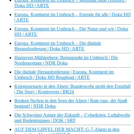
Europa. Kontinent im Umbruch – Mobilität ohne Grenzen |
Doku HD | ARTE
Europa. Kontinent im Umbruch – Energie für alle | Doku HD
| ARTE
Europa. Kontinent im Umbruch – Die Natur und wir | Doku
HD | ARTE
Europa. Kontinent im Umbruch – Die digitale
Herausforderung | Doku HD | ARTE
Hannover-Mühlenberg: Brennpunkt im Umbruch | Die
Nordreportage | NDR Doku
Die digitale Herausforderung | Europa. Kontinent im
Umbruch | Doku HD Reupload | ARTE
Kriegsszenario in den Alpen: Bundeswehr probt den Ernstfall
| Die Story | Kontrovers | BR24
Renken fischen in den Seen der Alpen | Rute raus, der Spaß
beginnt! | NDR Doku
Die Schweizer Armee der Zukunft – Cyberkrieg, Luftabwehr
und Bodentruppen | DOK | SRF
AUF DEM GIPFEL DER MACHT: G-7-Alarm in den