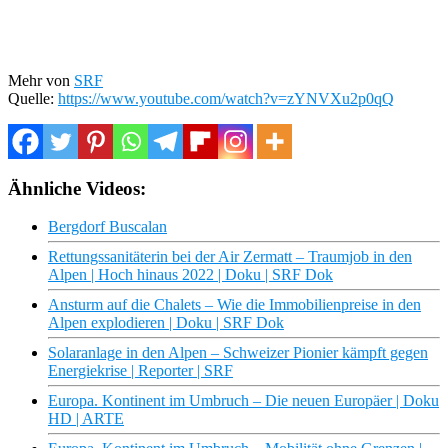
Mehr von
SRF
Quelle:
https://www.youtube.com/watch?v=zYNVXu2p0qQ
Ähnliche Videos:
Bergdorf Buscalan
Rettungssanitäterin bei der Air Zermatt – Traumjob in den
Alpen | Hoch hinaus 2022 | Doku | SRF Dok
Ansturm auf die Chalets – Wie die Immobilienpreise in den
Alpen explodieren | Doku | SRF Dok
Solaranlage in den Alpen – Schweizer Pionier kämpft gegen
Energiekrise | Reporter | SRF
Europa. Kontinent im Umbruch – Die neuen Europäer | Doku
HD | ARTE