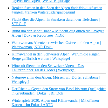
bayerischen Alpen | WELT Reportage
Renken fischen in den Seen der Alpen #ndr #doku #fischen
#angeln #renken #ruterausderspaßbeginnt
Flucht über die Alpen: In Sneakern durch den Tiefschnee |
STRG_F
Rund um den Mont Blanc – Mit dem Zug durch die Savoyer
Alpen | Doku & Reportage | NDR
Waterwoman: Abenteuer zwischen Ostsee und den Alpen |
Waterwoman | NDR Doku
Klimawandel in den Schweizer Alpen: Warum die eisigen
Berge gefährlich werden I Weltspiegel
Wingsuit fliegen in den Schweizer Alpen – Das
Lauterbrunner Tal des Todes | Weltspiegel
Naturgewalt in den Alpen: Müssen wir Dörfer aufgeben? |
Weltspiegel
Der Rhein – Gegen den Strom von Basel bis zum Quellgebiet
in Graubünden | Doku | SRF Dok
Winterspiele 2030: Alpen und Klimawandel | Mit offenen
Karten – Im Fokus | ARTE