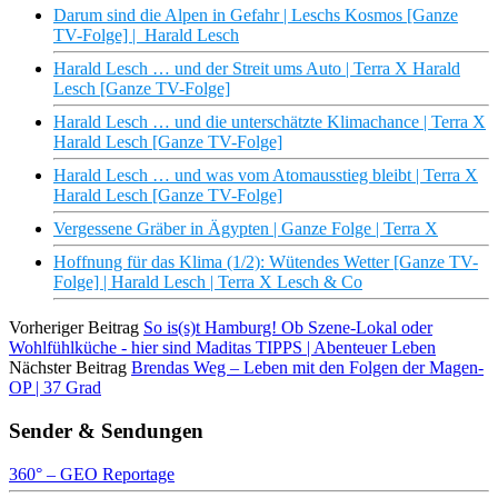
Darum sind die Alpen in Gefahr | Leschs Kosmos [Ganze
TV-Folge] | Harald Lesch
Harald Lesch … und der Streit ums Auto | Terra X Harald
Lesch [Ganze TV-Folge]
Harald Lesch … und die unterschätzte Klimachance | Terra X
Harald Lesch [Ganze TV-Folge]
Harald Lesch … und was vom Atomausstieg bleibt | Terra X
Harald Lesch [Ganze TV-Folge]
Vergessene Gräber in Ägypten | Ganze Folge | Terra X
Hoffnung für das Klima (1/2): Wütendes Wetter [Ganze TV-
Folge] | Harald Lesch | Terra X Lesch & Co
Vorheriger Beitrag
So is(s)t Hamburg! Ob Szene-Lokal oder
Wohlfühlküche - hier sind Maditas TIPPS | Abenteuer Leben
Nächster Beitrag
Brendas Weg – Leben mit den Folgen der Magen-
OP | 37 Grad
Sender & Sendungen
360° – GEO Reportage