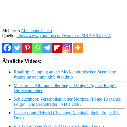
Mehr von
Abenteuer Leben
Quelle:
https://www.youtube.com/watch?v=MRZiV0VLz-A
Ähnliche Videos:
Roadtrip: Camping an der Mecklenburgischen Seenplatte
#camping #campinglife #roadtrip
Mastbruch: Albtraum aller Segler | Folge 9 (ganze Folge) |
Die Seenotretter
Schlauchboot: Verschollen in der Nordsee | Folge 10 (ganze
Folge) | Die Seenotretter | NDR Doku
Lecker ohne Fleisch | Challenge Nachhaltigkeit | Folge 2/3 |
Doku
Ein Tag in New York 1882 | Ganze Folge | Terra X