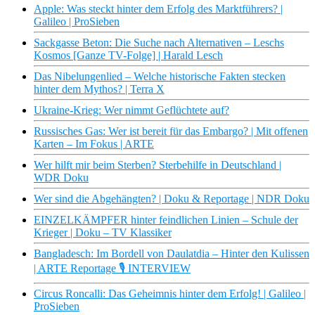
Apple: Was steckt hinter dem Erfolg des Marktführers? |
Galileo | ProSieben
Sackgasse Beton: Die Suche nach Alternativen – Leschs
Kosmos [Ganze TV-Folge] | Harald Lesch
Das Nibelungenlied – Welche historische Fakten stecken
hinter dem Mythos? | Terra X
Ukraine-Krieg: Wer nimmt Geflüchtete auf?
Russisches Gas: Wer ist bereit für das Embargo? | Mit offenen
Karten – Im Fokus | ARTE
Wer hilft mir beim Sterben? Sterbehilfe in Deutschland |
WDR Doku
Wer sind die Abgehängten? | Doku & Reportage | NDR Doku
EINZELKÄMPFER hinter feindlichen Linien – Schule der
Krieger | Doku – TV Klassiker
Bangladesch: Im Bordell von Daulatdia – Hinter den Kulissen
| ARTE Reportage 🎙️ INTERVIEW
Circus Roncalli: Das Geheimnis hinter dem Erfolg! | Galileo |
ProSieben