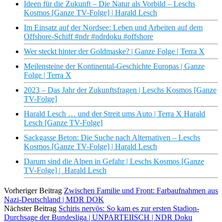
Ideen für die Zukunft – Die Natur als Vorbild – Leschs
Kosmos [Ganze TV-Folge] | Harald Lesch
Im Einsatz auf der Nordsee: Leben und Arbeiten auf dem
Offshore-Schiff #ndr #ndrdoku #offshore
Wer steckt hinter der Goldmaske? | Ganze Folge | Terra X
Meilensteine der Kontinental-Geschichte Europas | Ganze
Folge | Terra X
2023 – Das Jahr der Zukunftsfragen | Leschs Kosmos [Ganze
TV-Folge]
Harald Lesch … und der Streit ums Auto | Terra X Harald
Lesch [Ganze TV-Folge]
Sackgasse Beton: Die Suche nach Alternativen – Leschs
Kosmos [Ganze TV-Folge] | Harald Lesch
Darum sind die Alpen in Gefahr | Leschs Kosmos [Ganze
TV-Folge] | Harald Lesch
Vorheriger Beitrag
Zwischen Familie und Front: Farbaufnahmen aus
Nazi-Deutschland | MDR DOK
Nächster Beitrag
Schiris nervös: So kam es zur ersten Stadion-
Durchsage der Bundesliga | UNPARTEIISCH | NDR Doku