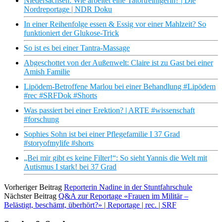
Niedersachsen: Wie arbeitet eine Tatortreinigerin? | Die
Nordreportage | NDR Doku
In einer Reihenfolge essen & Essig vor einer Mahlzeit? So
funktioniert der Glukose-Trick
So ist es bei einer Tantra-Massage
Abgeschottet von der Außenwelt: Claire ist zu Gast bei einer
Amish Familie
Lipödem-Betroffene Marlou bei einer Behandlung #Lipödem
#rec #SRFDok #Shorts
Was passiert bei einer Erektion? | ARTE #wissenschaft
#forschung
Sophies Sohn ist bei einer Pflegefamilie I 37 Grad
#storyofmylife #shorts
„Bei mir gibt es keine Filter!“: So sieht Yannis die Welt mit
Autismus I stark! bei 37 Grad
Vorheriger Beitrag
Reporterin Nadine in der Stuntfahrschule
Nächster Beitrag
Q&A zur Reportage «Frauen im Militär –
Belästigt, beschämt, überhört?» | Reportage | rec. | SRF