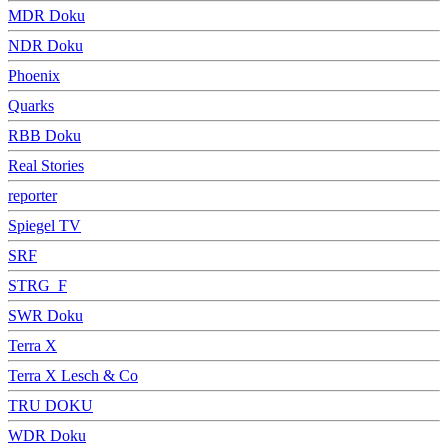
MDR Doku
NDR Doku
Phoenix
Quarks
RBB Doku
Real Stories
reporter
Spiegel TV
SRF
STRG_F
SWR Doku
Terra X
Terra X Lesch & Co
TRU DOKU
WDR Doku