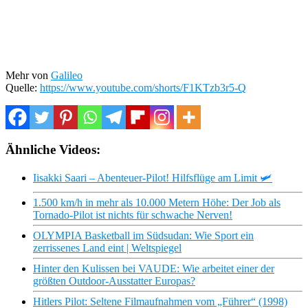
Mehr von
Galileo
Quelle:
https://www.youtube.com/shorts/F1KTzb3r5-Q
Ähnliche Videos:
Iisakki Saari – Abenteuer-Pilot! Hilfsflüge am Limit 🛩️
1.500 km/h in mehr als 10.000 Metern Höhe: Der Job als
Tornado-Pilot ist nichts für schwache Nerven!
OLYMPIA Basketball im Südsudan: Wie Sport ein
zerrissenes Land eint | Weltspiegel
Hinter den Kulissen bei VAUDE: Wie arbeitet einer der
größten Outdoor-Ausstatter Europas?
Hitlers Pilot: Seltene Filmaufnahmen vom „Führer“ (1998)