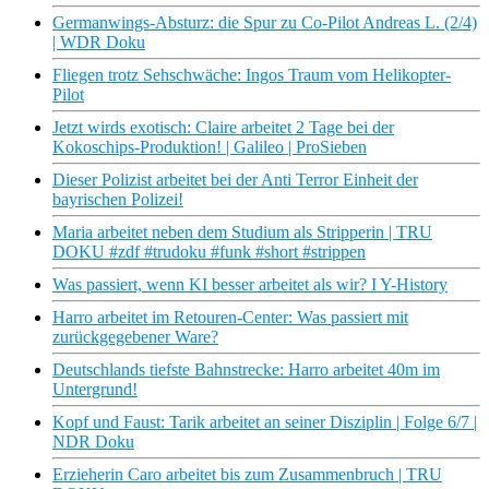
Germanwings-Absturz: die Spur zu Co-Pilot Andreas L. (2/4)
| WDR Doku
Fliegen trotz Sehschwäche: Ingos Traum vom Helikopter-
Pilot
Jetzt wirds exotisch: Claire arbeitet 2 Tage bei der
Kokoschips-Produktion! | Galileo | ProSieben
Dieser Polizist arbeitet bei der Anti Terror Einheit der
bayrischen Polizei!
Maria arbeitet neben dem Studium als Stripperin | TRU
DOKU #zdf #trudoku #funk #short #strippen
Was passiert, wenn KI besser arbeitet als wir? I Y-History
Harro arbeitet im Retouren-Center: Was passiert mit
zurückgegebener Ware?
Deutschlands tiefste Bahnstrecke: Harro arbeitet 40m im
Untergrund!
Kopf und Faust: Tarik arbeitet an seiner Disziplin | Folge 6/7 |
NDR Doku
Erzieherin Caro arbeitet bis zum Zusammenbruch | TRU