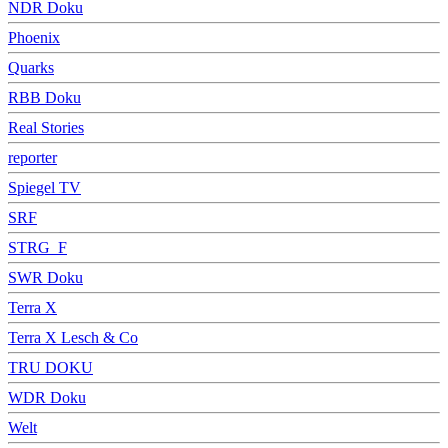
NDR Doku
Phoenix
Quarks
RBB Doku
Real Stories
reporter
Spiegel TV
SRF
STRG_F
SWR Doku
Terra X
Terra X Lesch & Co
TRU DOKU
WDR Doku
Welt