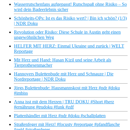
Wasserrutschenfans aufgepasst! Rutschspaß ohne Risiko – So
wird dein Badeerlebnis sicher
Schönheits-OPs: Ist es das Risiko wert? | Bin ich schön? (1/3)
| NDR Doku
Revolution oder Risiko: Diese Schule in Austin geht einen
ungewöhnlichen Weg
HELFER MIT HERZ: Einmal Ukraine und zurück | WELT
Reportage
Mit Herz und Hand: Hasan Kizil und seine Arbeit als
Tierprothesenmacher
Hannovers Bulettenbude mit Herz und Schnauze | Die
Nordreportage | NDR Doku
Jörgs Bulettenbude: Hausmannskost mit Herz #ndr #doku
#imbiss
Anna isst mit dem Herzen | TRU DOKU #Short #herz
#ernährung #trudoku #funk #zdf
Plattenhändler mit Herz #ndr #doku #schallplatten
Straßenfeger mit Herz! #focustv #reportage #pfandflasche
#geld #straßenfeger