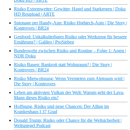
Doku HD | ARTE
Risiko Extremwetter: Gewitter, Hagel und Starkregen | Doku
HD Reupload | ARTE
Spionage per Handy-App: Risiko Hightech-Auto | Die Story |
Kontrovers | BR24
Genfood: Unkalkulierbares Risiko oder Werkzeug für bessere
Ernährung? | Galileo | ProSieben
Bundeswehr zwischen Risiko und Routine – Folge 1: Angst |
NDR Doku
Risiko Bauen: Bankrott statt Wohnraum? | Die Story |
Kontrovers | BR24
Risiko Mietwohnung: Wenn Vermieten zum Alptraum wird |
Die Story | Kontrovers
Leben am aktivsten Vulkan der Welt: Warum geht der Lava-
Mann dieses Risiko ein?
Hoffnung, Risiko und neue Chancen: Der Alltag im
Krankenhaus I 37 Grad
Donald Trump: Risiko oder Chance für die Weltsicherheit |
Weltspiegel Podcast