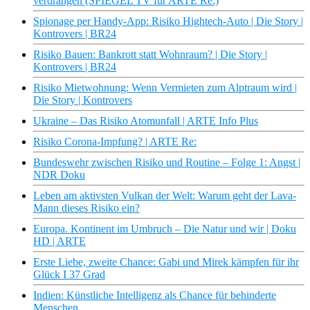
verdrängen (SPIEGEL TV für ARTE Re:)
Spionage per Handy-App: Risiko Hightech-Auto | Die Story |
Kontrovers | BR24
Risiko Bauen: Bankrott statt Wohnraum? | Die Story |
Kontrovers | BR24
Risiko Mietwohnung: Wenn Vermieten zum Alptraum wird |
Die Story | Kontrovers
Ukraine – Das Risiko Atomunfall | ARTE Info Plus
Risiko Corona-Impfung? | ARTE Re:
Bundeswehr zwischen Risiko und Routine – Folge 1: Angst |
NDR Doku
Leben am aktivsten Vulkan der Welt: Warum geht der Lava-
Mann dieses Risiko ein?
Europa. Kontinent im Umbruch – Die Natur und wir | Doku
HD | ARTE
Erste Liebe, zweite Chance: Gabi und Mirek kämpfen für ihr
Glück I 37 Grad
Indien: Künstliche Intelligenz als Chance für behinderte
Menschen