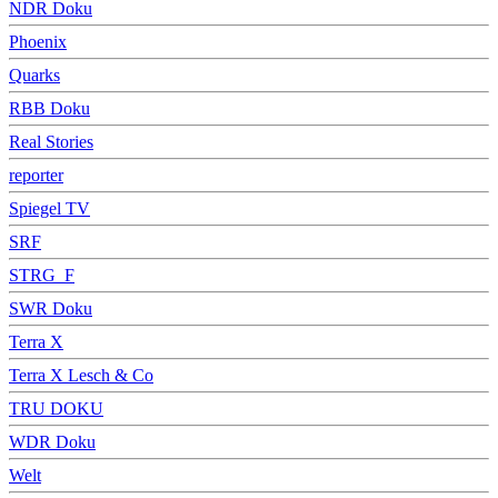
NDR Doku
Phoenix
Quarks
RBB Doku
Real Stories
reporter
Spiegel TV
SRF
STRG_F
SWR Doku
Terra X
Terra X Lesch & Co
TRU DOKU
WDR Doku
Welt