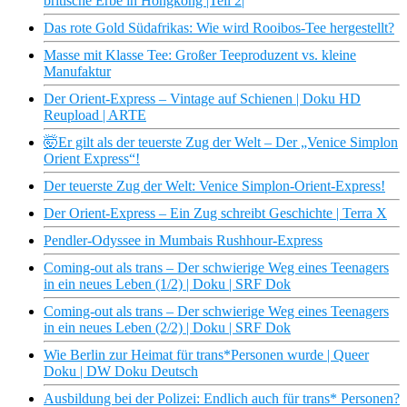
britische Erbe in Hongkong |Teil 2|
Das rote Gold Südafrikas: Wie wird Rooibos-Tee hergestellt?
Masse mit Klasse Tee: Großer Teeproduzent vs. kleine
Manufaktur
Der Orient-Express – Vintage auf Schienen | Doku HD
Reupload | ARTE
🤯Er gilt als der teuerste Zug der Welt – Der „Venice Simplon
Orient Express“!
Der teuerste Zug der Welt: Venice Simplon-Orient-Express!
Der Orient-Express – Ein Zug schreibt Geschichte | Terra X
Pendler-Odyssee in Mumbais Rushhour-Express
Coming-out als trans – Der schwierige Weg eines Teenagers
in ein neues Leben (1/2) | Doku | SRF Dok
Coming-out als trans – Der schwierige Weg eines Teenagers
in ein neues Leben (2/2) | Doku | SRF Dok
Wie Berlin zur Heimat für trans*Personen wurde | Queer
Doku | DW Doku Deutsch
Ausbildung bei der Polizei: Endlich auch für trans* Personen?