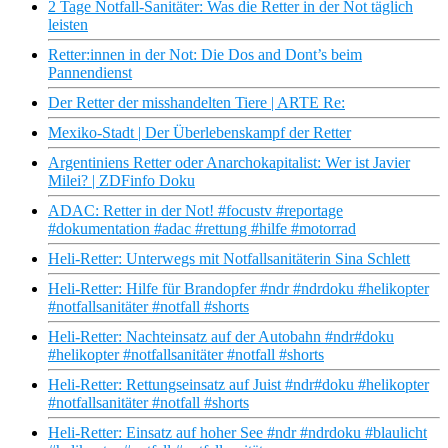
2 Tage Notfall-Sanitäter: Was die Retter in der Not täglich
leisten
Retter:innen in der Not: Die Dos and Dont’s beim
Pannendienst
Der Retter der misshandelten Tiere | ARTE Re:
Mexiko-Stadt | Der Überlebenskampf der Retter
Argentiniens Retter oder Anarchokapitalist: Wer ist Javier
Milei? | ZDFinfo Doku
ADAC: Retter in der Not! #focustv #reportage
#dokumentation #adac #rettung #hilfe #motorrad
Heli-Retter: Unterwegs mit Notfallsanitäterin Sina Schlett
Heli-Retter: Hilfe für Brandopfer #ndr #ndrdoku #helikopter
#notfallsanitäter #notfall #shorts
Heli-Retter: Nachteinsatz auf der Autobahn #ndr#doku
#helikopter #notfallsanitäter #notfall #shorts
Heli-Retter: Rettungseinsatz auf Juist #ndr#doku #helikopter
#notfallsanitäter #notfall #shorts
Heli-Retter: Einsatz auf hoher See #ndr #ndrdoku #blaulicht