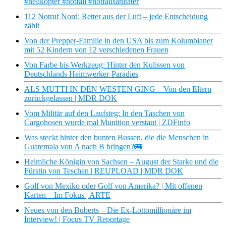
#helikopter #notfall #notfallsanitäter
112 Notruf Nord: Retter aus der Luft – jede Entscheidung
zählt
Von der Prepper-Familie in den USA bis zum Kolumbianer
mit 52 Kindern von 12 verschiedenen Frauen
Von Farbe bis Werkzeug: Hinter den Kulissen von
Deutschlands Heimwerker-Paradies
ALS MUTTI IN DEN WESTEN GING – Von den Eltern
zurückgelassen | MDR DOK
Vom Militär auf den Laufsteg: In den Taschen von
Cargohosen wurde mal Munition verstaut | ZDFinfo
Was steckt hinter den bunten Bussen, die die Menschen in
Guatemala von A nach B bringen?🚌
Heimliche Königin von Sachsen – August der Starke und die
Fürstin von Teschen | REUPLOAD | MDR DOK
Golf von Mexiko oder Golf von Amerika? | Mit offenen
Karten – Im Fokus | ARTE
Neues von den Buberts – Die Ex-Lottomillionäre im
Interview! | Focus TV Reportage