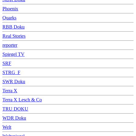
Phoenix
Quarks
RBB Doku
Real Stories
reporter
Spiegel TV
SRF
STRG_F
SWR Doku
Terra X
Terra X Lesch & Co
TRU DOKU
WDR Doku
Welt