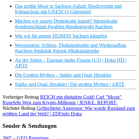
Das größte Moor in Sachsen-Anhalt: Biodiversität und
Klimaschutz mit UNESCO-Gütesiegel
Machen wir unsere Demokratie kaputt? #demokratie
#ostdeutschland #wahlen #landtagswahl #sachsen
Wie wir für unsere HEIMAT Sachsen kämpfen
Weesenstein: Schloss, Flutkatastrophe und Wiederaufbau
#sachsen #mdrdok #shorts #flutkatastrophe
An der Spitze – Europas starke Frauen (1/3) | Doku HD |
ARTE
Die Großen Mythen – Stärke und Qual: Herakles
Stärke und Qual: Herakles | Die großen Mythen | ARTE
Vorheriger Beitrag
REICH mit digitalem Gold! Carl "Moon"
Runefelts Weg zum Krypto-Millionär | JENKE. REPORT.
Nächster Beitrag
Gefürchteter Aggressor: Wie wurde Russland zum
größten Land der Welt? | ZDFinfo Doku
Sender & Sendungen
360° – GEO Reportage