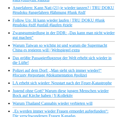
Angefahren: Kann Nati (21) je wieder tanzen? | TRU DOKU
#trudoku #angefahren #lähmung #funk #zdf
Follow Up: Jil kann wieder laufen | TRU DOKU #funk
#trudoku #zdf #unfall #laufen #ziele
Zwangsumsiedlung in der DDR: „Das kann man nicht wieder
gut machen“
Warum Taiwan so wichtig ist und warum die Supermacht
China es regieren will | Weltspiegel extra
Das größte Passagierflugzeug der Welt erhebt sich wieder in
die Lüfte!
Polizei auf dem Dorf: „Man sieht sich immer wieder!“
#focustv #reportage #dokumentation #polizei
LA erhebt sich wieder: Neustart nach der Feuer-Katastrophe
Jugend ohne Gott? Warum diese jungen Menschen wieder
Bock auf Kirche haben | Y-Kollektiv
Warum Thailand Cannabis wieder verbieten will
„Es werden immer wieder Frauen ermordet aufgefunden“:
Die verschwundenen Frauen Kanadas