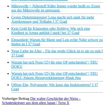
Mikrowelle = Nährstoff Killer Immer wieder heißt es: Essen
aus der Mikrowelle ist ungesund.
Gegen Diskriminierung! Lena macht sich stark für mehr
Anerkennung und Teilhabe I 37 Grad
Kein Geld für Klamotten oder Hobbys: Wie sich eine
Kindheit in Armut anfühlt I stark! bei 37 Grad
Einsamkeit: Warum für Marie und Luis echte Nähe schwer zu
finden ist I 37 Grad
Neue Liebe im Alter – Für das große Glück ist es nie zu spät I
37 Grad
Warum hat sich Nora (25) für eine OP entschieden? | TRU
DOKU
Warum hat sich Nora (25) für eine OP entschieden? | TRU
DOKU #shorts #brustverkleinerung #funk #tru
Offene Ehe, Polyamorie: Wie kann das funktionieren? I 37
Grad
Vorheriger Beitrag
Die wahre Geschichte der Ninja –
Schattenkrieger aus dem alten Japan | Terra X