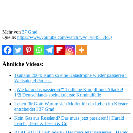
Mehr von
37 Grad
Quelle:
https://www.youtube.com/watch?v=q_vq45T7IcQ
Ähnliche Videos:
Tsunami 2004: Kann so eine Katastrophe wieder passieren? |
Weltspiegel Podcast
„Wie kann das passieren?“ Tödliche Kampfhund-Attacke!
1/2| Deutschlands spektakulärste Kriminalfälle
Leben für Gott: Warum sich Moritz für ein Leben im Kloster
entscheidet I 37 Grad
Kein Gas aus Russland? Das muss jetzt passieren! | Harald
Lesch | Terra X Lesch & Co
BLACKOUT verhindern? Das muss jetzt passieren! | Harald