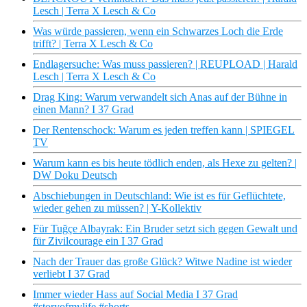
Lesch | Terra X Lesch & Co
Was würde passieren, wenn ein Schwarzes Loch die Erde
trifft? | Terra X Lesch & Co
Endlagersuche: Was muss passieren? | REUPLOAD | Harald
Lesch | Terra X Lesch & Co
Drag King: Warum verwandelt sich Anas auf der Bühne in
einen Mann? I 37 Grad
Der Rentenschock: Warum es jeden treffen kann | SPIEGEL
TV
Warum kann es bis heute tödlich enden, als Hexe zu gelten? |
DW Doku Deutsch
Abschiebungen in Deutschland: Wie ist es für Geflüchtete,
wieder gehen zu müssen? | Y-Kollektiv
Für Tuğçe Albayrak: Ein Bruder setzt sich gegen Gewalt und
für Zivilcourage ein I 37 Grad
Nach der Trauer das große Glück? Witwe Nadine ist wieder
verliebt I 37 Grad
Immer wieder Hass auf Social Media I 37 Grad
#storyofmylife #shorts